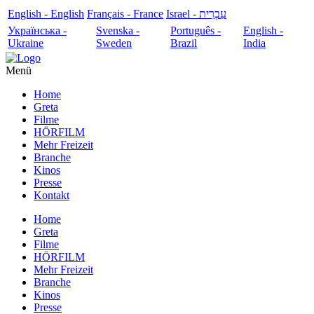
English - English
Français - France
עִבְרִית - Israel
Українська -
Svenska -
Português -
English -
Ukraine
Sweden
Brazil
India
Menü
Home
Greta
Filme
HÖRFILM
Mehr Freizeit
Branche
Kinos
Presse
Kontakt
Home
Greta
Filme
HÖRFILM
Mehr Freizeit
Branche
Kinos
Presse