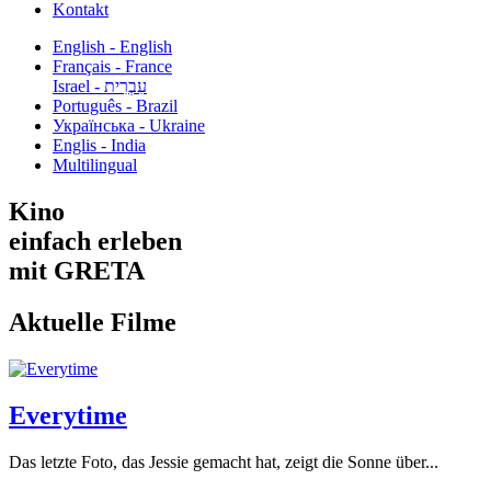
Kontakt
English - English
Français - France
עִבְרִית - Israel
Português - Brazil
Українська - Ukraine
Englis - India
Multilingual
Kino
einfach erleben
mit GRETA
Aktuelle Filme
Everytime
Das letzte Foto, das Jessie gemacht hat, zeigt die Sonne über...