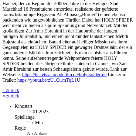
Hanaei, der zu Beginn der 2000er-Jahre in der Heiligen Stadt
Maschhad 16 Prostituierte ermordete, realisierte der gefeierte
iranischstämmige Regisseur Ali Abbasi („Border“) einen ebenso
packenden wie ungewöhnlichen Thriller. Dabei hat HOLY SPIDER
weit mehr zu bieten als pure Spannung und Nervenkitzel: Mit der
großartigen Zar Amir Ebrahimi in der Hauptrolle der jungen,
mutigen Journalistin, und einem nicht minder fantastischen Mehdi
Bajestani als einfachem Bauarbeiter auf heiliger Mission als ihren
Gegenspieler, ist HOLY SPIDER ein gewagter Drahtseilakt, der ein
ganz anderes Bild des Iran zeichnet, als man es bisher aus Filmen
kennt. Seine aufsehenerregende Weltpremiere feierte HOLY
SPIDER bei den diesjährigen Filmfestspielen in Cannes, wo Zar
Amir Ebrahimi zur besten Schauspielerin gekürt wurde. Link zur
Webseite:
https://tickets.alamodefilm.de/holy-spider-de
Link zum
Trailer:
https://youtu.be/zU1Q1mTqL1U
« zurück
« zurück
Kinostart
12.01.2023
Spiellänge
117 Min
Regie
Ali Abbasi