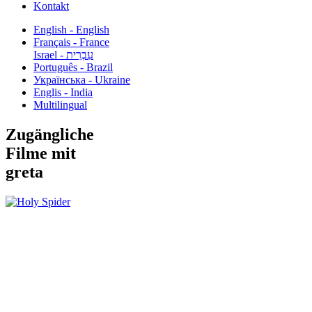
Kontakt
English - English
Français - France
עִבְרִית - Israel
Português - Brazil
Українська - Ukraine
Englis - India
Multilingual
Zugängliche
Filme mit
greta