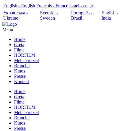
English - English
Français - France
עִבְרִית - Israel
Українська -
Svenska -
Português -
English -
Ukraine
Sweden
Brazil
India
Menü
Home
Greta
Filme
HÖRFILM
Mehr Freizeit
Branche
Kinos
Presse
Kontakt
Home
Greta
Filme
HÖRFILM
Mehr Freizeit
Branche
Kinos
Presse