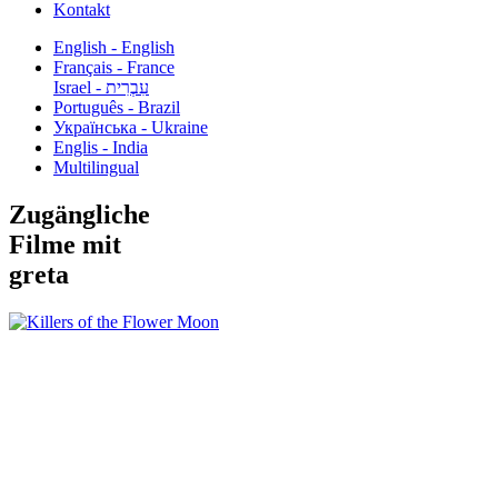
Kontakt
English - English
Français - France
עִבְרִית - Israel
Português - Brazil
Українська - Ukraine
Englis - India
Multilingual
Zugängliche
Filme mit
greta