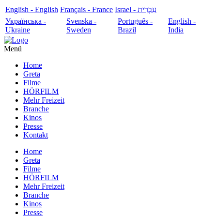
English - English
Français - France
עִבְרִית - Israel
Українська -
Svenska -
Português -
English -
Ukraine
Sweden
Brazil
India
Menü
Home
Greta
Filme
HÖRFILM
Mehr Freizeit
Branche
Kinos
Presse
Kontakt
Home
Greta
Filme
HÖRFILM
Mehr Freizeit
Branche
Kinos
Presse