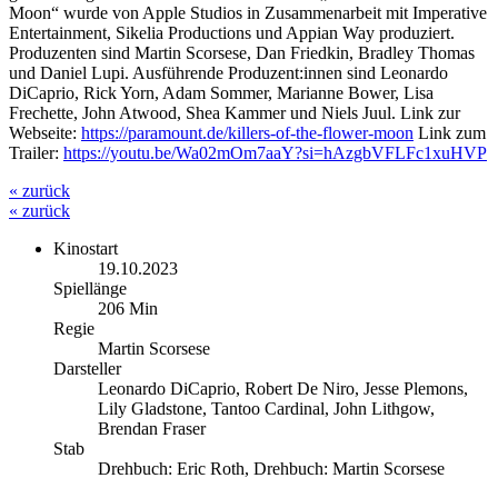
Moon“ wurde von Apple Studios in Zusammenarbeit mit Imperative
Entertainment, Sikelia Productions und Appian Way produziert.
Produzenten sind Martin Scorsese, Dan Friedkin, Bradley Thomas
und Daniel Lupi. Ausführende Produzent:innen sind Leonardo
DiCaprio, Rick Yorn, Adam Sommer, Marianne Bower, Lisa
Frechette, John Atwood, Shea Kammer und Niels Juul. Link zur
Webseite:
https://paramount.de/killers-of-the-flower-moon
Link zum
Trailer:
https://youtu.be/Wa02mOm7aaY?si=hAzgbVFLFc1xuHVP
« zurück
« zurück
Kinostart
19.10.2023
Spiellänge
206 Min
Regie
Martin Scorsese
Darsteller
Leonardo DiCaprio, Robert De Niro, Jesse Plemons,
Lily Gladstone, Tantoo Cardinal, John Lithgow,
Brendan Fraser
Stab
Drehbuch: Eric Roth, Drehbuch: Martin Scorsese