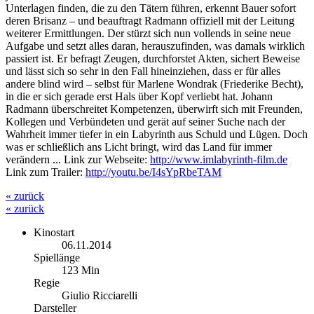
Unterlagen finden, die zu den Tätern führen, erkennt Bauer sofort
deren Brisanz – und beauftragt Radmann offiziell mit der Leitung
weiterer Ermittlungen. Der stürzt sich nun vollends in seine neue
Aufgabe und setzt alles daran, herauszufinden, was damals wirklich
passiert ist. Er befragt Zeugen, durchforstet Akten, sichert Beweise
und lässt sich so sehr in den Fall hineinziehen, dass er für alles
andere blind wird – selbst für Marlene Wondrak (Friederike Becht),
in die er sich gerade erst Hals über Kopf verliebt hat. Johann
Radmann überschreitet Kompetenzen, überwirft sich mit Freunden,
Kollegen und Verbündeten und gerät auf seiner Suche nach der
Wahrheit immer tiefer in ein Labyrinth aus Schuld und Lügen. Doch
was er schließlich ans Licht bringt, wird das Land für immer
verändern ... Link zur Webseite:
http://www.imlabyrinth-film.de
Link zum Trailer:
http://youtu.be/I4sYpRbeTAM
« zurück
« zurück
Kinostart
06.11.2014
Spiellänge
123 Min
Regie
Giulio Ricciarelli
Darsteller