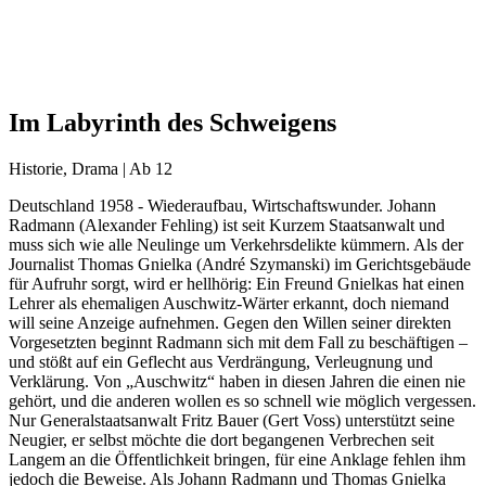
Im Labyrinth des Schweigens
Historie, Drama | Ab 12
Deutschland 1958 - Wiederaufbau, Wirtschaftswunder. Johann
Radmann (Alexander Fehling) ist seit Kurzem Staatsanwalt und
muss sich wie alle Neulinge um Verkehrsdelikte kümmern. Als der
Journalist Thomas Gnielka (André Szymanski) im Gerichtsgebäude
für Aufruhr sorgt, wird er hellhörig: Ein Freund Gnielkas hat einen
Lehrer als ehemaligen Auschwitz-Wärter erkannt, doch niemand
will seine Anzeige aufnehmen. Gegen den Willen seiner direkten
Vorgesetzten beginnt Radmann sich mit dem Fall zu beschäftigen –
und stößt auf ein Geflecht aus Verdrängung, Verleugnung und
Verklärung. Von „Auschwitz“ haben in diesen Jahren die einen nie
gehört, und die anderen wollen es so schnell wie möglich vergessen.
Nur Generalstaatsanwalt Fritz Bauer (Gert Voss) unterstützt seine
Neugier, er selbst möchte die dort begangenen Verbrechen seit
Langem an die Öffentlichkeit bringen, für eine Anklage fehlen ihm
jedoch die Beweise. Als Johann Radmann und Thomas Gnielka