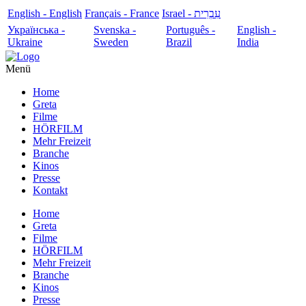
English - English
Français - France
עִבְרִית - Israel
Українська -
Svenska -
Português -
English -
Ukraine
Sweden
Brazil
India
Menü
Home
Greta
Filme
HÖRFILM
Mehr Freizeit
Branche
Kinos
Presse
Kontakt
Home
Greta
Filme
HÖRFILM
Mehr Freizeit
Branche
Kinos
Presse