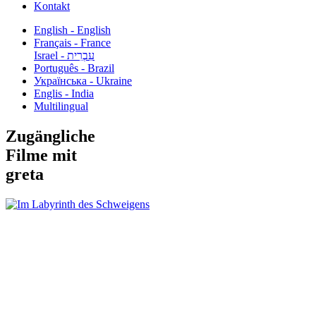
Kontakt
English - English
Français - France
עִבְרִית - Israel
Português - Brazil
Українська - Ukraine
Englis - India
Multilingual
Zugängliche
Filme mit
greta