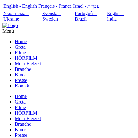
English - English
Français - France
עִבְרִית - Israel
Українська -
Svenska -
Português -
English -
Ukraine
Sweden
Brazil
India
Menü
Home
Greta
Filme
HÖRFILM
Mehr Freizeit
Branche
Kinos
Presse
Kontakt
Home
Greta
Filme
HÖRFILM
Mehr Freizeit
Branche
Kinos
Presse