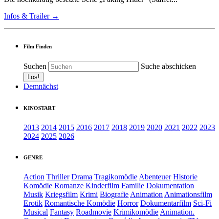
Infos & Trailer →
Film Finden
Suchen
Suche abschicken
Demnächst
KINOSTART
2013
2014
2015
2016
2017
2018
2019
2020
2021
2022
2023
2024
2025
2026
GENRE
Action
Thriller
Drama
Tragikomödie
Abenteuer
Historie
Komödie
Romanze
Kinderfilm
Familie
Dokumentation
Musik
Kriegsfilm
Krimi
Biografie
Animation
Animationsfilm
Erotik
Romantische Komödie
Horror
Dokumentarfilm
Sci-Fi
Musical
Fantasy
Roadmovie
Krimikomödie
Animation.