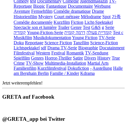
Comedy
test
Documentary
Comédie
Jugendmagazin
TV-
Reportage
Biopic
Fantastique
Documentaire
Werbung
Aventure
Fernsehfilm
Comédie dramatique
Drame
Historienfilm
Mystery
Court métrage
Mélodrame
Spot
가족
Comédie documentée
Kurzfilm
Fiction
Licht-Spektakel
Spectacle son et lumière
Trailer
Genre
Test
G&S
g
Serie
קומדיה
Young-Fiction-Serie
דרמה קומית
קומדיית פעולה
Test c
Musikfilm
Musikdokumentation
Young Fiction
TV-Serie
Doku
Reportage
Science Fiction
Tanzfilm
Science-Fiction
Lichtspektakel
sdf
Drama TV-Serie
Biographie
Docutainment
Filmfestival
Western
Festival
Romantik
TV-Sendung
Spielfilm
Genres
Horror-Thriller
Satire
Divers
History
True
Crime
TV-Show
Multimedia-Installation
Martial Arts
Familienfilm
Kurzfilmfestival
Dokufiction
-
Austellung
Halle
am Berghain Berlin
Familie / Kinder
Kdrama
Jetzt weiterempfehlen!
GRETA auf Facebook
@GRETA_app bei Twitter