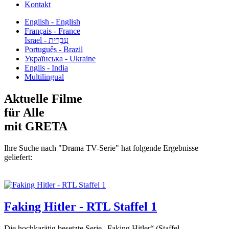
Kontakt
English - English
Français - France
עִבְרִית - Israel
Português - Brazil
Українська - Ukraine
Englis - India
Multilingual
Aktuelle Filme
für Alle
mit GRETA
Ihre Suche nach "Drama TV-Serie" hat folgende Ergebnisse
geliefert:
Faking Hitler - RTL Staffel 1
Die hochkarätig besetzte Serie „Faking Hitler“ (Staffel...