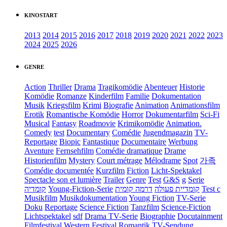
KINOSTART
2013
2014
2015
2016
2017
2018
2019
2020
2021
2022
2023
2024
2025
2026
GENRE
Action
Thriller
Drama
Tragikomödie
Abenteuer
Historie
Komödie
Romanze
Kinderfilm
Familie
Dokumentation
Musik
Kriegsfilm
Krimi
Biografie
Animation
Animationsfilm
Erotik
Romantische Komödie
Horror
Dokumentarfilm
Sci-Fi
Musical
Fantasy
Roadmovie
Krimikomödie
Animation.
Comedy
test
Documentary
Comédie
Jugendmagazin
TV-
Reportage
Biopic
Fantastique
Documentaire
Werbung
Aventure
Fernsehfilm
Comédie dramatique
Drame
Historienfilm
Mystery
Court métrage
Mélodrame
Spot
가족
Comédie documentée
Kurzfilm
Fiction
Licht-Spektakel
Spectacle son et lumière
Trailer
Genre
Test
G&S
g
Serie
קומדיה
Young-Fiction-Serie
דרמה קומית
קומדיית פעולה
Test c
Musikfilm
Musikdokumentation
Young Fiction
TV-Serie
Doku
Reportage
Science Fiction
Tanzfilm
Science-Fiction
Lichtspektakel
sdf
Drama TV-Serie
Biographie
Docutainment
Filmfestival
Western
Festival
Romantik
TV-Sendung