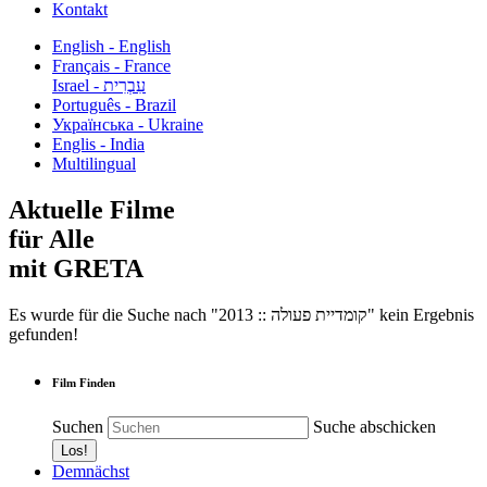
Kontakt
English - English
Français - France
עִבְרִית - Israel
Português - Brazil
Українська - Ukraine
Englis - India
Multilingual
Aktuelle Filme
für Alle
mit GRETA
Es wurde für die Suche nach "2013 :: קומדיית פעולה" kein Ergebnis
gefunden!
Film Finden
Suchen
Suche abschicken
Demnächst