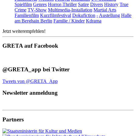
Spielfilm
Genres
Horror-Thriller
Satire
Divers
History
True
Crime
TV-Show
Multimedia-Installation
Martial Arts
Familienfilm
Kurzfilmfestival
Dokufiction
-
Austellung
Halle
am Berghain Berlin
Familie / Kinder
Kdrama
Jetzt weiterempfehlen!
GRETA auf Facebook
@GRETA_app bei Twitter
Tweets von @GRETA_App
Newsletter anmeldung
Partners