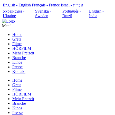
English - English
Français - France
עִבְרִית - Israel
Українська -
Svenska -
Português -
English -
Ukraine
Sweden
Brazil
India
Menü
Home
Greta
Filme
HÖRFILM
Mehr Freizeit
Branche
Kinos
Presse
Kontakt
Home
Greta
Filme
HÖRFILM
Mehr Freizeit
Branche
Kinos
Presse