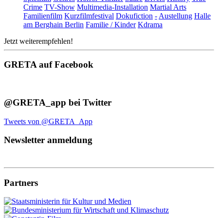
Crime
TV-Show
Multimedia-Installation
Martial Arts
Familienfilm
Kurzfilmfestival
Dokufiction
-
Austellung
Halle
am Berghain Berlin
Familie / Kinder
Kdrama
Jetzt weiterempfehlen!
GRETA auf Facebook
@GRETA_app bei Twitter
Tweets von @GRETA_App
Newsletter anmeldung
Partners