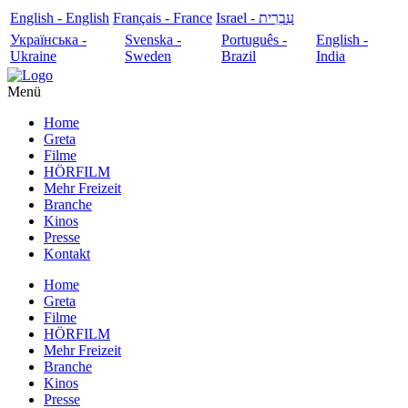
English - English
Français - France
עִבְרִית - Israel
Українська -
Svenska -
Português -
English -
Ukraine
Sweden
Brazil
India
Menü
Home
Greta
Filme
HÖRFILM
Mehr Freizeit
Branche
Kinos
Presse
Kontakt
Home
Greta
Filme
HÖRFILM
Mehr Freizeit
Branche
Kinos
Presse