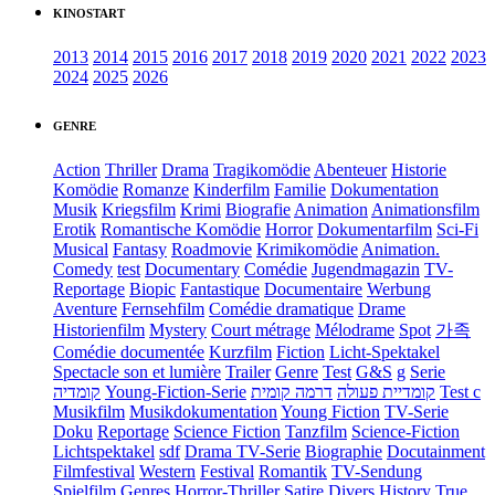
KINOSTART
2013
2014
2015
2016
2017
2018
2019
2020
2021
2022
2023
2024
2025
2026
GENRE
Action
Thriller
Drama
Tragikomödie
Abenteuer
Historie
Komödie
Romanze
Kinderfilm
Familie
Dokumentation
Musik
Kriegsfilm
Krimi
Biografie
Animation
Animationsfilm
Erotik
Romantische Komödie
Horror
Dokumentarfilm
Sci-Fi
Musical
Fantasy
Roadmovie
Krimikomödie
Animation.
Comedy
test
Documentary
Comédie
Jugendmagazin
TV-
Reportage
Biopic
Fantastique
Documentaire
Werbung
Aventure
Fernsehfilm
Comédie dramatique
Drame
Historienfilm
Mystery
Court métrage
Mélodrame
Spot
가족
Comédie documentée
Kurzfilm
Fiction
Licht-Spektakel
Spectacle son et lumière
Trailer
Genre
Test
G&S
g
Serie
קומדיה
Young-Fiction-Serie
דרמה קומית
קומדיית פעולה
Test c
Musikfilm
Musikdokumentation
Young Fiction
TV-Serie
Doku
Reportage
Science Fiction
Tanzfilm
Science-Fiction
Lichtspektakel
sdf
Drama TV-Serie
Biographie
Docutainment
Filmfestival
Western
Festival
Romantik
TV-Sendung
Spielfilm
Genres
Horror-Thriller
Satire
Divers
History
True