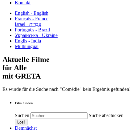
Kontakt
English - English
Français - France
עִבְרִית - Israel
Português - Brazil
Українська - Ukraine
Englis - India
Multilingual
Aktuelle Filme
für Alle
mit GRETA
Es wurde für die Suche nach "Comédie" kein Ergebnis gefunden!
Film Finden
Suchen
Suche abschicken
Demnächst