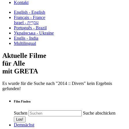
Kontakt
English - English
Français - France
עִבְרִית - Israel
Português - Brazil
Українська - Ukraine
Englis - India
Multilingual
Aktuelle Filme
für Alle
mit GRETA
Es wurde für die Suche nach "2014 :: Divers" kein Ergebnis
gefunden!
Film Finden
Suchen
Suche abschicken
Demnächst