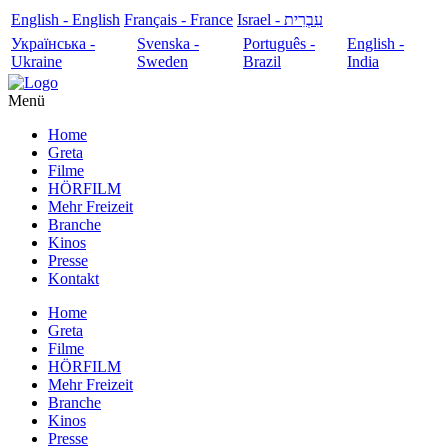
English - English
Français - France
עִבְרִית - Israel
Українська -
Svenska -
Português -
English -
Ukraine
Sweden
Brazil
India
Menü
Home
Greta
Filme
HÖRFILM
Mehr Freizeit
Branche
Kinos
Presse
Kontakt
Home
Greta
Filme
HÖRFILM
Mehr Freizeit
Branche
Kinos
Presse