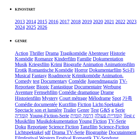
KINOSTART
2013
2014
2015
2016
2017
2018
2019
2020
2021
2022
2023
2024
2025
2026
GENRE
Action
Thriller
Drama
Tragikomödie
Abenteuer
Historie
Komödie
Romanze
Kinderfilm
Familie
Dokumentation
Musik
Kriegsfilm
Krimi
Biografie
Animation
Animationsfilm
Erotik
Romantische Komödie
Horror
Dokumentarfilm
Sci-Fi
Musical
Fantasy
Roadmovie
Krimikomödie
Animation.
Comedy
test
Documentary
Comédie
Jugendmagazin
TV-
Reportage
Biopic
Fantastique
Documentaire
Werbung
Aventure
Fernsehfilm
Comédie dramatique
Drame
Historienfilm
Mystery
Court métrage
Mélodrame
Spot
가족
Comédie documentée
Kurzfilm
Fiction
Licht-Spektakel
Spectacle son et lumière
Trailer
Genre
Test
G&S
g
Serie
קומדיה
Young-Fiction-Serie
דרמה קומית
קומדיית פעולה
Test c
Musikfilm
Musikdokumentation
Young Fiction
TV-Serie
Doku
Reportage
Science Fiction
Tanzfilm
Science-Fiction
Lichtspektakel
sdf
Drama TV-Serie
Biographie
Docutainment
Filmfestival
Western
Festival
Romantik
TV-Sendung