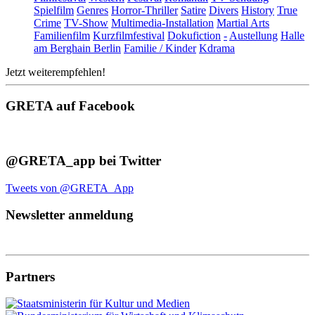
Spielfilm
Genres
Horror-Thriller
Satire
Divers
History
True
Crime
TV-Show
Multimedia-Installation
Martial Arts
Familienfilm
Kurzfilmfestival
Dokufiction
-
Austellung
Halle
am Berghain Berlin
Familie / Kinder
Kdrama
Jetzt weiterempfehlen!
GRETA auf Facebook
@GRETA_app bei Twitter
Tweets von @GRETA_App
Newsletter anmeldung
Partners