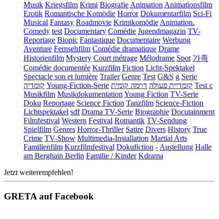
Musik
Kriegsfilm
Krimi
Biografie
Animation
Animationsfilm
Erotik
Romantische Komödie
Horror
Dokumentarfilm
Sci-Fi
Musical
Fantasy
Roadmovie
Krimikomödie
Animation.
Comedy
test
Documentary
Comédie
Jugendmagazin
TV-
Reportage
Biopic
Fantastique
Documentaire
Werbung
Aventure
Fernsehfilm
Comédie dramatique
Drame
Historienfilm
Mystery
Court métrage
Mélodrame
Spot
가족
Comédie documentée
Kurzfilm
Fiction
Licht-Spektakel
Spectacle son et lumière
Trailer
Genre
Test
G&S
g
Serie
קומדיה
Young-Fiction-Serie
דרמה קומית
קומדיית פעולה
Test c
Musikfilm
Musikdokumentation
Young Fiction
TV-Serie
Doku
Reportage
Science Fiction
Tanzfilm
Science-Fiction
Lichtspektakel
sdf
Drama TV-Serie
Biographie
Docutainment
Filmfestival
Western
Festival
Romantik
TV-Sendung
Spielfilm
Genres
Horror-Thriller
Satire
Divers
History
True
Crime
TV-Show
Multimedia-Installation
Martial Arts
Familienfilm
Kurzfilmfestival
Dokufiction
-
Austellung
Halle
am Berghain Berlin
Familie / Kinder
Kdrama
Jetzt weiterempfehlen!
GRETA auf Facebook