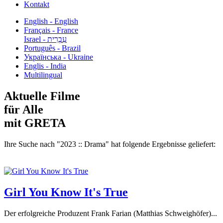
Kontakt
English - English
Français - France
עִבְרִית - Israel
Português - Brazil
Українська - Ukraine
Englis - India
Multilingual
Aktuelle Filme
für Alle
mit GRETA
Ihre Suche nach "2023 :: Drama" hat folgende Ergebnisse geliefert:
Girl You Know It's True
Der erfolgreiche Produzent Frank Farian (Matthias Schweighöfer)...