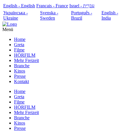
English - English
Français - France
עִבְרִית - Israel
Українська -
Svenska -
Português -
English -
Ukraine
Sweden
Brazil
India
Menü
Home
Greta
Filme
HÖRFILM
Mehr Freizeit
Branche
Kinos
Presse
Kontakt
Home
Greta
Filme
HÖRFILM
Mehr Freizeit
Branche
Kinos
Presse