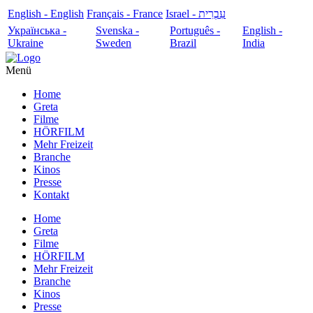
English - English
Français - France
עִבְרִית - Israel
Українська -
Svenska -
Português -
English -
Ukraine
Sweden
Brazil
India
Menü
Home
Greta
Filme
HÖRFILM
Mehr Freizeit
Branche
Kinos
Presse
Kontakt
Home
Greta
Filme
HÖRFILM
Mehr Freizeit
Branche
Kinos
Presse