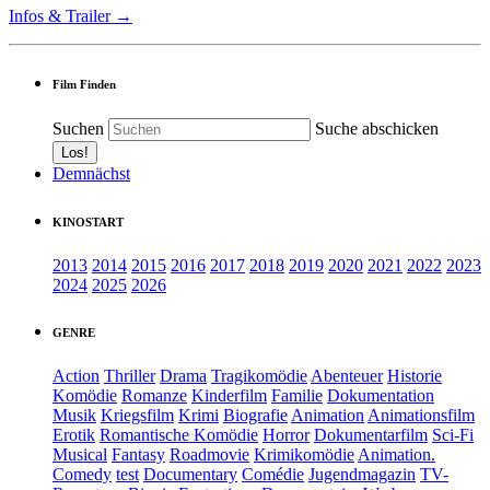
Infos & Trailer →
Film Finden
Suchen
Suche abschicken
Demnächst
KINOSTART
2013
2014
2015
2016
2017
2018
2019
2020
2021
2022
2023
2024
2025
2026
GENRE
Action
Thriller
Drama
Tragikomödie
Abenteuer
Historie
Komödie
Romanze
Kinderfilm
Familie
Dokumentation
Musik
Kriegsfilm
Krimi
Biografie
Animation
Animationsfilm
Erotik
Romantische Komödie
Horror
Dokumentarfilm
Sci-Fi
Musical
Fantasy
Roadmovie
Krimikomödie
Animation.
Comedy
test
Documentary
Comédie
Jugendmagazin
TV-