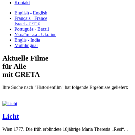
Kontakt
English - English
Français - France
עִבְרִית - Israel
Português - Brazil
Українська - Ukraine
Englis - India
Multilingual
Aktuelle Filme
für Alle
mit GRETA
Ihre Suche nach "Historienfilm" hat folgende Ergebnisse geliefert:
Licht
Wien 1777. Die früh erblindete 18jährige Maria Theresia „Resi“...