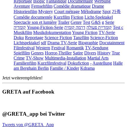
Reportage
Biopic
Fantastique
Documentaire
Werbung
Aventure
Fernsehfilm
Comédie dramatique
Drame
Historienfilm
Mystery
Court métrage
Mélodrame
Spot
가족
Comédie documentée
Kurzfilm
Fiction
Licht-Spektakel
Spectacle son et lumière
Trailer
Genre
Test
G&S
g
Serie
קומדיה
Young-Fiction-Serie
דרמה קומית
קומדיית פעולה
Test c
Musikfilm
Musikdokumentation
Young Fiction
TV-Serie
Doku
Reportage
Science Fiction
Tanzfilm
Science-Fiction
Lichtspektakel
sdf
Drama TV-Serie
Biographie
Docutainment
Filmfestival
Western
Festival
Romantik
TV-Sendung
Spielfilm
Genres
Horror-Thriller
Satire
Divers
History
True
Crime
TV-Show
Multimedia-Installation
Martial Arts
Familienfilm
Kurzfilmfestival
Dokufiction
-
Austellung
Halle
am Berghain Berlin
Familie / Kinder
Kdrama
Jetzt weiterempfehlen!
GRETA auf Facebook
@GRETA_app bei Twitter
Tweets von @GRETA_App