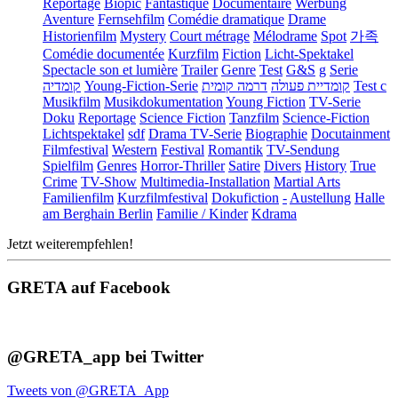
Reportage
Biopic
Fantastique
Documentaire
Werbung
Aventure
Fernsehfilm
Comédie dramatique
Drame
Historienfilm
Mystery
Court métrage
Mélodrame
Spot
가족
Comédie documentée
Kurzfilm
Fiction
Licht-Spektakel
Spectacle son et lumière
Trailer
Genre
Test
G&S
g
Serie
קומדיה
Young-Fiction-Serie
דרמה קומית
קומדיית פעולה
Test c
Musikfilm
Musikdokumentation
Young Fiction
TV-Serie
Doku
Reportage
Science Fiction
Tanzfilm
Science-Fiction
Lichtspektakel
sdf
Drama TV-Serie
Biographie
Docutainment
Filmfestival
Western
Festival
Romantik
TV-Sendung
Spielfilm
Genres
Horror-Thriller
Satire
Divers
History
True
Crime
TV-Show
Multimedia-Installation
Martial Arts
Familienfilm
Kurzfilmfestival
Dokufiction
-
Austellung
Halle
am Berghain Berlin
Familie / Kinder
Kdrama
Jetzt weiterempfehlen!
GRETA auf Facebook
@GRETA_app bei Twitter
Tweets von @GRETA_App