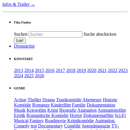
Infos & Trailer →
Film Finden
Suchen
Suche abschicken
Demnächst
KINOSTART
2013
2014
2015
2016
2017
2018
2019
2020
2021
2022
2023
2024
2025
2026
GENRE
Action
Thriller
Drama
Tragikomödie
Abenteuer
Historie
Komödie
Romanze
Kinderfilm
Familie
Dokumentation
Musik
Kriegsfilm
Krimi
Biografie
Animation
Animationsfilm
Erotik
Romantische Komödie
Horror
Dokumentarfilm
Sci-Fi
Musical
Fantasy
Roadmovie
Krimikomödie
Animation.
Comedy
test
Documentary
Comédie
Jugendmagazin
TV-