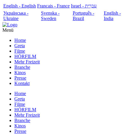
English - English
Français - France
עִבְרִית - Israel
Українська -
Svenska -
Português -
English -
Ukraine
Sweden
Brazil
India
Menü
Home
Greta
Filme
HÖRFILM
Mehr Freizeit
Branche
Kinos
Presse
Kontakt
Home
Greta
Filme
HÖRFILM
Mehr Freizeit
Branche
Kinos
Presse