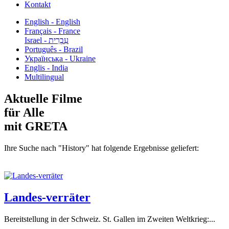
Kontakt
English - English
Français - France
עִבְרִית - Israel
Português - Brazil
Українська - Ukraine
Englis - India
Multilingual
Aktuelle Filme
für Alle
mit GRETA
Ihre Suche nach "History" hat folgende Ergebnisse geliefert:
Landes-verräter
Bereitstellung in der Schweiz. St. Gallen im Zweiten Weltkrieg:...