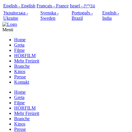
English - English
Français - France
עִבְרִית - Israel
Українська -
Svenska -
Português -
English -
Ukraine
Sweden
Brazil
India
Menü
Home
Greta
Filme
HÖRFILM
Mehr Freizeit
Branche
Kinos
Presse
Kontakt
Home
Greta
Filme
HÖRFILM
Mehr Freizeit
Branche
Kinos
Presse