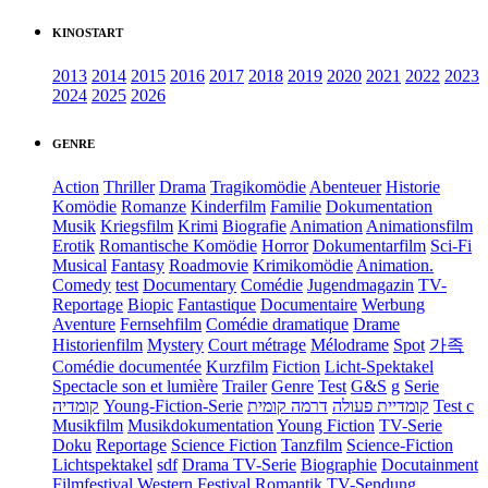
KINOSTART
2013
2014
2015
2016
2017
2018
2019
2020
2021
2022
2023
2024
2025
2026
GENRE
Action
Thriller
Drama
Tragikomödie
Abenteuer
Historie
Komödie
Romanze
Kinderfilm
Familie
Dokumentation
Musik
Kriegsfilm
Krimi
Biografie
Animation
Animationsfilm
Erotik
Romantische Komödie
Horror
Dokumentarfilm
Sci-Fi
Musical
Fantasy
Roadmovie
Krimikomödie
Animation.
Comedy
test
Documentary
Comédie
Jugendmagazin
TV-
Reportage
Biopic
Fantastique
Documentaire
Werbung
Aventure
Fernsehfilm
Comédie dramatique
Drame
Historienfilm
Mystery
Court métrage
Mélodrame
Spot
가족
Comédie documentée
Kurzfilm
Fiction
Licht-Spektakel
Spectacle son et lumière
Trailer
Genre
Test
G&S
g
Serie
קומדיה
Young-Fiction-Serie
דרמה קומית
קומדיית פעולה
Test c
Musikfilm
Musikdokumentation
Young Fiction
TV-Serie
Doku
Reportage
Science Fiction
Tanzfilm
Science-Fiction
Lichtspektakel
sdf
Drama TV-Serie
Biographie
Docutainment
Filmfestival
Western
Festival
Romantik
TV-Sendung