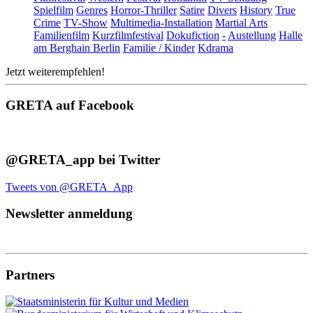
Spielfilm
Genres
Horror-Thriller
Satire
Divers
History
True
Crime
TV-Show
Multimedia-Installation
Martial Arts
Familienfilm
Kurzfilmfestival
Dokufiction
-
Austellung
Halle
am Berghain Berlin
Familie / Kinder
Kdrama
Jetzt weiterempfehlen!
GRETA auf Facebook
@GRETA_app bei Twitter
Tweets von @GRETA_App
Newsletter anmeldung
Partners