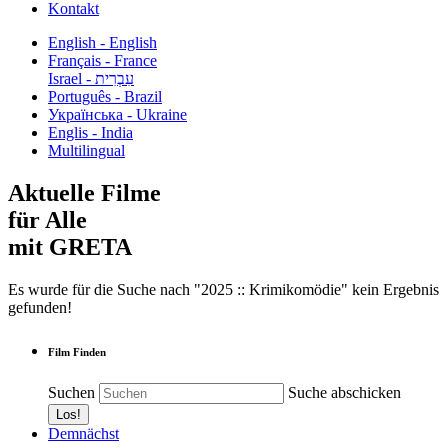
Kontakt
English - English
Français - France
עִבְרִית - Israel
Português - Brazil
Українська - Ukraine
Englis - India
Multilingual
Aktuelle Filme
für Alle
mit GRETA
Es wurde für die Suche nach "2025 :: Krimikomödie" kein Ergebnis
gefunden!
Film Finden
Suchen
Suche abschicken
Demnächst