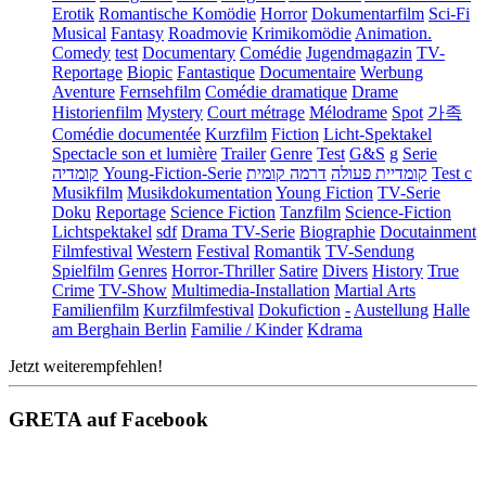
Erotik
Romantische Komödie
Horror
Dokumentarfilm
Sci-Fi
Musical
Fantasy
Roadmovie
Krimikomödie
Animation.
Comedy
test
Documentary
Comédie
Jugendmagazin
TV-
Reportage
Biopic
Fantastique
Documentaire
Werbung
Aventure
Fernsehfilm
Comédie dramatique
Drame
Historienfilm
Mystery
Court métrage
Mélodrame
Spot
가족
Comédie documentée
Kurzfilm
Fiction
Licht-Spektakel
Spectacle son et lumière
Trailer
Genre
Test
G&S
g
Serie
קומדיה
Young-Fiction-Serie
דרמה קומית
קומדיית פעולה
Test c
Musikfilm
Musikdokumentation
Young Fiction
TV-Serie
Doku
Reportage
Science Fiction
Tanzfilm
Science-Fiction
Lichtspektakel
sdf
Drama TV-Serie
Biographie
Docutainment
Filmfestival
Western
Festival
Romantik
TV-Sendung
Spielfilm
Genres
Horror-Thriller
Satire
Divers
History
True
Crime
TV-Show
Multimedia-Installation
Martial Arts
Familienfilm
Kurzfilmfestival
Dokufiction
-
Austellung
Halle
am Berghain Berlin
Familie / Kinder
Kdrama
Jetzt weiterempfehlen!
GRETA auf Facebook