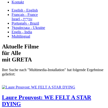
Kontakt
English - English
Français - France
עִבְרִית - Israel
Português - Brazil
Українська - Ukraine
Englis - India
Multilingual
Aktuelle Filme
für Alle
mit GRETA
Ihre Suche nach "Multimedia-Installation" hat folgende Ergebnisse
geliefert:
Laure Prouvost: WE FELT A STAR
DYING