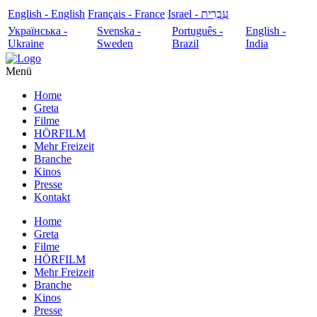
English - English
Français - France
עִבְרִית - Israel
Українська -
Svenska -
Português -
English -
Ukraine
Sweden
Brazil
India
Menü
Home
Greta
Filme
HÖRFILM
Mehr Freizeit
Branche
Kinos
Presse
Kontakt
Home
Greta
Filme
HÖRFILM
Mehr Freizeit
Branche
Kinos
Presse