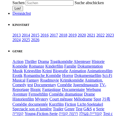
Suchen
Suche abschicken
Demnächst
KINOSTART
2013
2014
2015
2016
2017
2018
2019
2020
2021
2022
2023
2024
2025
2026
GENRE
Action
Thriller
Drama
Tragikomödie
Abenteuer
Historie
Komödie
Romanze
Kinderfilm
Familie
Dokumentation
Musik
Kriegsfilm
Krimi
Biografie
Animation
Animationsfilm
Erotik
Romantische Komödie
Horror
Dokumentarfilm
Sci-Fi
Musical
Fantasy
Roadmovie
Krimikomödie
Animation.
Comedy
test
Documentary
Comédie
Jugendmagazin
TV-
Reportage
Biopic
Fantastique
Documentaire
Werbung
Aventure
Fernsehfilm
Comédie dramatique
Drame
Historienfilm
Mystery
Court métrage
Mélodrame
Spot
가족
Comédie documentée
Kurzfilm
Fiction
Licht-Spektakel
Spectacle son et lumière
Trailer
Genre
Test
G&S
g
Serie
קומדיה
Young-Fiction-Serie
דרמה קומית
קומדיית פעולה
Test c