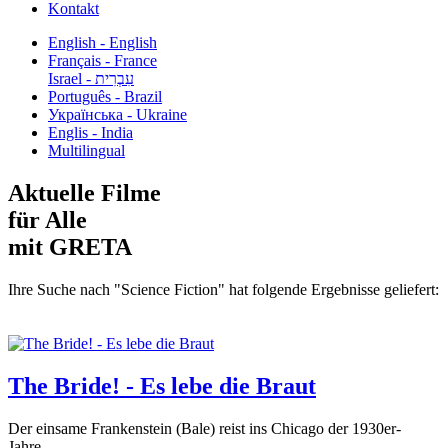
Kontakt
English - English
Français - France
עִבְרִית - Israel
Português - Brazil
Українська - Ukraine
Englis - India
Multilingual
Aktuelle Filme
für Alle
mit GRETA
Ihre Suche nach "Science Fiction" hat folgende Ergebnisse geliefert:
The Bride! - Es lebe die Braut
Der einsame Frankenstein (Bale) reist ins Chicago der 1930er-
Jahre,...