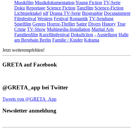
Musikfilm
Musikdokumentation
Young Fiction
TV-Serie
Doku
Reportage
Science Fiction
Tanzfilm
Science-Fiction
Lichtspektakel
sdf
Drama TV-Serie
Biographie
Docutainment
Filmfestival
Western
Festival
Romantik
TV-Sendung
Spielfilm
Genres
Horror-Thriller
Satire
Divers
History
True
Crime
TV-Show
Multimedia-Installation
Martial Arts
Familienfilm
Kurzfilmfestival
Dokufiction
-
Austellung
Halle
am Berghain Berlin
Familie / Kinder
Kdrama
Jetzt weiterempfehlen!
GRETA auf Facebook
@GRETA_app bei Twitter
Tweets von @GRETA_App
Newsletter anmeldung