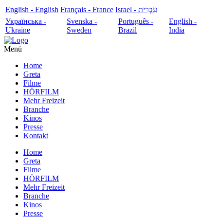
English - English
Français - France
עִבְרִית - Israel
Українська -
Svenska -
Português -
English -
Ukraine
Sweden
Brazil
India
Menü
Home
Greta
Filme
HÖRFILM
Mehr Freizeit
Branche
Kinos
Presse
Kontakt
Home
Greta
Filme
HÖRFILM
Mehr Freizeit
Branche
Kinos
Presse