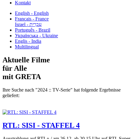
Kontakt
English - English
Français - France
עִבְרִית - Israel
Português - Brazil
Українська - Ukraine
Englis - India
Multilingual
Aktuelle Filme
für Alle
mit GRETA
Ihre Suche nach "2024 :: TV-Serie" hat folgende Ergebnisse
geliefert:
RTL: SISI - STAFFEL 4
Ausstrahlung auf RTL+ / am 26.12. ab 20.15 Uhr auf RTL Super