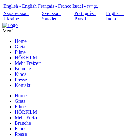
English - English
Français - France
עִבְרִית - Israel
Українська -
Svenska -
Português -
English -
Ukraine
Sweden
Brazil
India
Menü
Home
Greta
Filme
HÖRFILM
Mehr Freizeit
Branche
Kinos
Presse
Kontakt
Home
Greta
Filme
HÖRFILM
Mehr Freizeit
Branche
Kinos
Presse