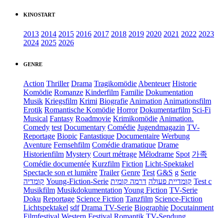
KINOSTART
2013
2014
2015
2016
2017
2018
2019
2020
2021
2022
2023
2024
2025
2026
GENRE
Action
Thriller
Drama
Tragikomödie
Abenteuer
Historie
Komödie
Romanze
Kinderfilm
Familie
Dokumentation
Musik
Kriegsfilm
Krimi
Biografie
Animation
Animationsfilm
Erotik
Romantische Komödie
Horror
Dokumentarfilm
Sci-Fi
Musical
Fantasy
Roadmovie
Krimikomödie
Animation.
Comedy
test
Documentary
Comédie
Jugendmagazin
TV-
Reportage
Biopic
Fantastique
Documentaire
Werbung
Aventure
Fernsehfilm
Comédie dramatique
Drame
Historienfilm
Mystery
Court métrage
Mélodrame
Spot
가족
Comédie documentée
Kurzfilm
Fiction
Licht-Spektakel
Spectacle son et lumière
Trailer
Genre
Test
G&S
g
Serie
קומדיה
Young-Fiction-Serie
דרמה קומית
קומדיית פעולה
Test c
Musikfilm
Musikdokumentation
Young Fiction
TV-Serie
Doku
Reportage
Science Fiction
Tanzfilm
Science-Fiction
Lichtspektakel
sdf
Drama TV-Serie
Biographie
Docutainment
Filmfestival
Western
Festival
Romantik
TV-Sendung