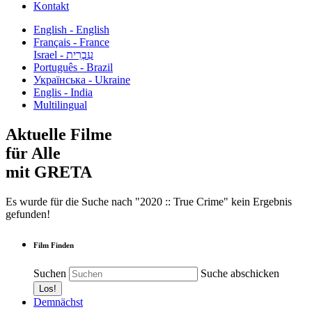
Kontakt
English - English
Français - France
עִבְרִית - Israel
Português - Brazil
Українська - Ukraine
Englis - India
Multilingual
Aktuelle Filme
für Alle
mit GRETA
Es wurde für die Suche nach "2020 :: True Crime" kein Ergebnis
gefunden!
Film Finden
Suchen
Suche abschicken
Demnächst