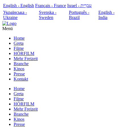
English - English
Français - France
עִבְרִית - Israel
Українська -
Svenska -
Português -
English -
Ukraine
Sweden
Brazil
India
Menü
Home
Greta
Filme
HÖRFILM
Mehr Freizeit
Branche
Kinos
Presse
Kontakt
Home
Greta
Filme
HÖRFILM
Mehr Freizeit
Branche
Kinos
Presse