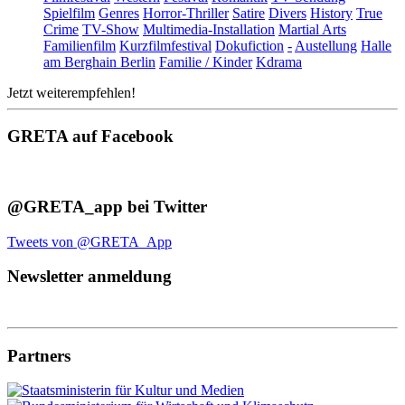
Spielfilm
Genres
Horror-Thriller
Satire
Divers
History
True
Crime
TV-Show
Multimedia-Installation
Martial Arts
Familienfilm
Kurzfilmfestival
Dokufiction
-
Austellung
Halle
am Berghain Berlin
Familie / Kinder
Kdrama
Jetzt weiterempfehlen!
GRETA auf Facebook
@GRETA_app bei Twitter
Tweets von @GRETA_App
Newsletter anmeldung
Partners