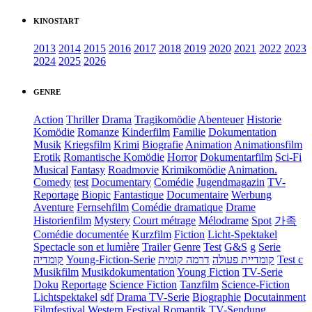
KINOSTART
2013
2014
2015
2016
2017
2018
2019
2020
2021
2022
2023
2024
2025
2026
GENRE
Action
Thriller
Drama
Tragikomödie
Abenteuer
Historie
Komödie
Romanze
Kinderfilm
Familie
Dokumentation
Musik
Kriegsfilm
Krimi
Biografie
Animation
Animationsfilm
Erotik
Romantische Komödie
Horror
Dokumentarfilm
Sci-Fi
Musical
Fantasy
Roadmovie
Krimikomödie
Animation.
Comedy
test
Documentary
Comédie
Jugendmagazin
TV-
Reportage
Biopic
Fantastique
Documentaire
Werbung
Aventure
Fernsehfilm
Comédie dramatique
Drame
Historienfilm
Mystery
Court métrage
Mélodrame
Spot
가족
Comédie documentée
Kurzfilm
Fiction
Licht-Spektakel
Spectacle son et lumière
Trailer
Genre
Test
G&S
g
Serie
קומדיה
Young-Fiction-Serie
דרמה קומית
קומדיית פעולה
Test c
Musikfilm
Musikdokumentation
Young Fiction
TV-Serie
Doku
Reportage
Science Fiction
Tanzfilm
Science-Fiction
Lichtspektakel
sdf
Drama TV-Serie
Biographie
Docutainment
Filmfestival
Western
Festival
Romantik
TV-Sendung