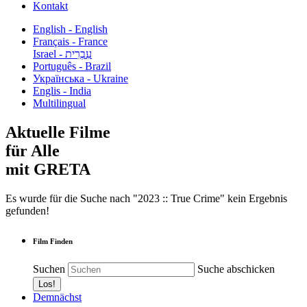
Kontakt
English - English
Français - France
עִבְרִית - Israel
Português - Brazil
Українська - Ukraine
Englis - India
Multilingual
Aktuelle Filme
für Alle
mit GRETA
Es wurde für die Suche nach "2023 :: True Crime" kein Ergebnis
gefunden!
Film Finden
Suchen
Suche abschicken
Demnächst