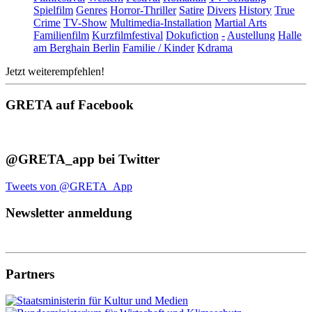
Spielfilm
Genres
Horror-Thriller
Satire
Divers
History
True
Crime
TV-Show
Multimedia-Installation
Martial Arts
Familienfilm
Kurzfilmfestival
Dokufiction
-
Austellung
Halle
am Berghain Berlin
Familie / Kinder
Kdrama
Jetzt weiterempfehlen!
GRETA auf Facebook
@GRETA_app bei Twitter
Tweets von @GRETA_App
Newsletter anmeldung
Partners