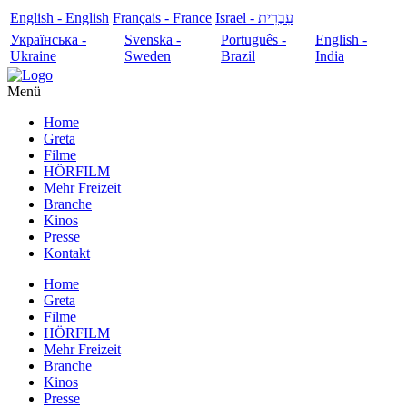
English - English
Français - France
עִבְרִית - Israel
Українська -
Svenska -
Português -
English -
Ukraine
Sweden
Brazil
India
Menü
Home
Greta
Filme
HÖRFILM
Mehr Freizeit
Branche
Kinos
Presse
Kontakt
Home
Greta
Filme
HÖRFILM
Mehr Freizeit
Branche
Kinos
Presse