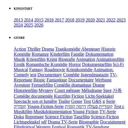
KINOSTART
2013
2014
2015
2016
2017
2018
2019
2020
2021
2022
2023
2024
2025
2026
GENRE
Action
Thriller
Drama
Tragikomödie
Abenteuer
Historie
Komödie
Romanze
Kinderfilm
Familie
Dokumentation
Musik
Kriegsfilm
Krimi
Biografie
Animation
Animationsfilm
Erotik
Romantische Komödie
Horror
Dokumentarfilm
Sci-Fi
Musical
Fantasy
Roadmovie
Krimikomödie
Animation.
Comedy
test
Documentary
Comédie
Jugendmagazin
TV-
Reportage
Biopic
Fantastique
Documentaire
Werbung
Aventure
Fernsehfilm
Comédie dramatique
Drame
Historienfilm
Mystery
Court métrage
Mélodrame
Spot
가족
Comédie documentée
Kurzfilm
Fiction
Licht-Spektakel
Spectacle son et lumière
Trailer
Genre
Test
G&S
g
Serie
קומדיה
Young-Fiction-Serie
דרמה קומית
קומדיית פעולה
Test c
Musikfilm
Musikdokumentation
Young Fiction
TV-Serie
Doku
Reportage
Science Fiction
Tanzfilm
Science-Fiction
Lichtspektakel
sdf
Drama TV-Serie
Biographie
Docutainment
Filmfestival
Western
Festival
Romantik
TV-Sendung