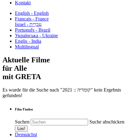
Kontakt
English - English
Français - France
עִבְרִית - Israel
Português - Brazil
Українська - Ukraine
Englis - India
Multilingual
Aktuelle Filme
für Alle
mit GRETA
Es wurde für die Suche nach "2021 :: קומדיה" kein Ergebnis
gefunden!
Film Finden
Suchen
Suche abschicken
Demnächst