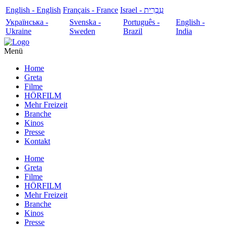
English - English
Français - France
עִבְרִית - Israel
Українська -
Svenska -
Português -
English -
Ukraine
Sweden
Brazil
India
Menü
Home
Greta
Filme
HÖRFILM
Mehr Freizeit
Branche
Kinos
Presse
Kontakt
Home
Greta
Filme
HÖRFILM
Mehr Freizeit
Branche
Kinos
Presse