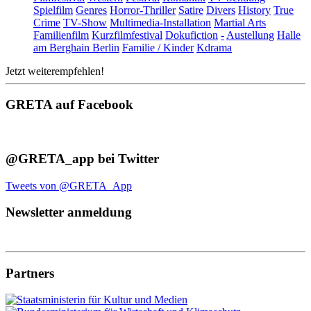
Spielfilm
Genres
Horror-Thriller
Satire
Divers
History
True
Crime
TV-Show
Multimedia-Installation
Martial Arts
Familienfilm
Kurzfilmfestival
Dokufiction
-
Austellung
Halle
am Berghain Berlin
Familie / Kinder
Kdrama
Jetzt weiterempfehlen!
GRETA auf Facebook
@GRETA_app bei Twitter
Tweets von @GRETA_App
Newsletter anmeldung
Partners