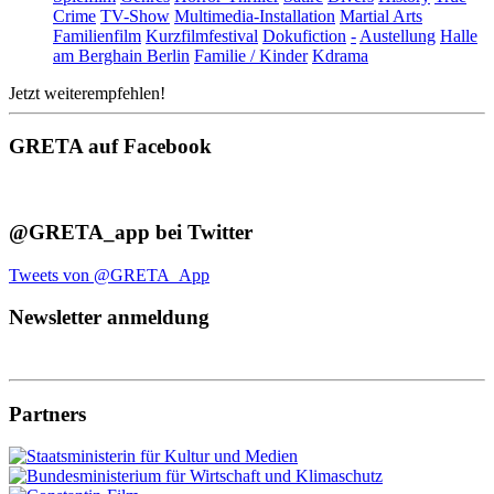
Crime
TV-Show
Multimedia-Installation
Martial Arts
Familienfilm
Kurzfilmfestival
Dokufiction
-
Austellung
Halle
am Berghain Berlin
Familie / Kinder
Kdrama
Jetzt weiterempfehlen!
GRETA auf Facebook
@GRETA_app bei Twitter
Tweets von @GRETA_App
Newsletter anmeldung
Partners