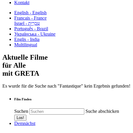
Kontakt
English - English
Français - France
עִבְרִית - Israel
Português - Brazil
Українська - Ukraine
Englis - India
Multilingual
Aktuelle Filme
für Alle
mit GRETA
Es wurde für die Suche nach "Fantastique" kein Ergebnis gefunden!
Film Finden
Suchen
Suche abschicken
Demnächst