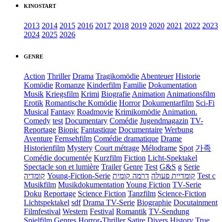
KINOSTART
2013
2014
2015
2016
2017
2018
2019
2020
2021
2022
2023
2024
2025
2026
GENRE
Action
Thriller
Drama
Tragikomödie
Abenteuer
Historie
Komödie
Romanze
Kinderfilm
Familie
Dokumentation
Musik
Kriegsfilm
Krimi
Biografie
Animation
Animationsfilm
Erotik
Romantische Komödie
Horror
Dokumentarfilm
Sci-Fi
Musical
Fantasy
Roadmovie
Krimikomödie
Animation.
Comedy
test
Documentary
Comédie
Jugendmagazin
TV-
Reportage
Biopic
Fantastique
Documentaire
Werbung
Aventure
Fernsehfilm
Comédie dramatique
Drame
Historienfilm
Mystery
Court métrage
Mélodrame
Spot
가족
Comédie documentée
Kurzfilm
Fiction
Licht-Spektakel
Spectacle son et lumière
Trailer
Genre
Test
G&S
g
Serie
קומדיה
Young-Fiction-Serie
דרמה קומית
קומדיית פעולה
Test c
Musikfilm
Musikdokumentation
Young Fiction
TV-Serie
Doku
Reportage
Science Fiction
Tanzfilm
Science-Fiction
Lichtspektakel
sdf
Drama TV-Serie
Biographie
Docutainment
Filmfestival
Western
Festival
Romantik
TV-Sendung
Spielfilm
Genres
Horror-Thriller
Satire
Divers
History
True