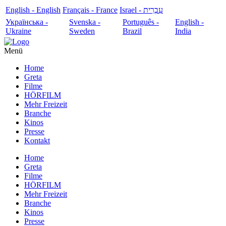
English - English
Français - France
עִבְרִית - Israel
Українська -
Svenska -
Português -
English -
Ukraine
Sweden
Brazil
India
Menü
Home
Greta
Filme
HÖRFILM
Mehr Freizeit
Branche
Kinos
Presse
Kontakt
Home
Greta
Filme
HÖRFILM
Mehr Freizeit
Branche
Kinos
Presse