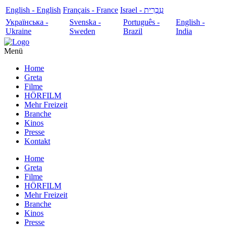
English - English
Français - France
עִבְרִית - Israel
Українська -
Svenska -
Português -
English -
Ukraine
Sweden
Brazil
India
Menü
Home
Greta
Filme
HÖRFILM
Mehr Freizeit
Branche
Kinos
Presse
Kontakt
Home
Greta
Filme
HÖRFILM
Mehr Freizeit
Branche
Kinos
Presse