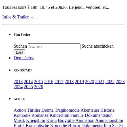
Tous les soirs à 19h, 19.45 et 20h30. Le jeudi, vendredi et...
Infos & Trailer →
Film Finden
Suchen
Suche abschicken
Demnächst
KINOSTART
2013
2014
2015
2016
2017
2018
2019
2020
2021
2022
2023
2024
2025
2026
GENRE
Action
Thriller
Drama
Tragikomödie
Abenteuer
Historie
Komödie
Romanze
Kinderfilm
Familie
Dokumentation
Musik
Kriegsfilm
Krimi
Biografie
Animation
Animationsfilm
Erotik
Romantische Komödie
Horror
Dokumentarfilm
Sci-Fi