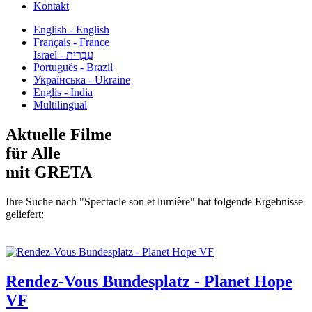
Kontakt
English - English
Français - France
עִבְרִית - Israel
Português - Brazil
Українська - Ukraine
Englis - India
Multilingual
Aktuelle Filme
für Alle
mit GRETA
Ihre Suche nach "Spectacle son et lumière" hat folgende Ergebnisse
geliefert:
Rendez-Vous Bundesplatz - Planet Hope
VF