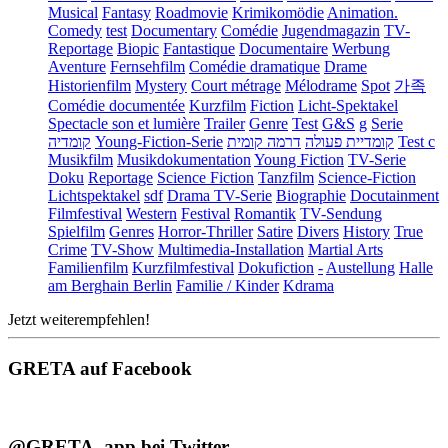
Musical
Fantasy
Roadmovie
Krimikomödie
Animation.
Comedy
test
Documentary
Comédie
Jugendmagazin
TV-
Reportage
Biopic
Fantastique
Documentaire
Werbung
Aventure
Fernsehfilm
Comédie dramatique
Drame
Historienfilm
Mystery
Court métrage
Mélodrame
Spot
가족
Comédie documentée
Kurzfilm
Fiction
Licht-Spektakel
Spectacle son et lumière
Trailer
Genre
Test
G&S
g
Serie
קומדיה
Young-Fiction-Serie
דרמה קומית
קומדיית פעולה
Test c
Musikfilm
Musikdokumentation
Young Fiction
TV-Serie
Doku
Reportage
Science Fiction
Tanzfilm
Science-Fiction
Lichtspektakel
sdf
Drama TV-Serie
Biographie
Docutainment
Filmfestival
Western
Festival
Romantik
TV-Sendung
Spielfilm
Genres
Horror-Thriller
Satire
Divers
History
True
Crime
TV-Show
Multimedia-Installation
Martial Arts
Familienfilm
Kurzfilmfestival
Dokufiction
-
Austellung
Halle
am Berghain Berlin
Familie / Kinder
Kdrama
Jetzt weiterempfehlen!
GRETA auf Facebook
@GRETA_app bei Twitter