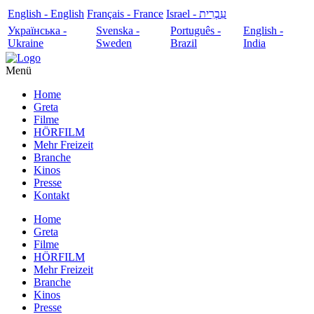
English - English
Français - France
עִבְרִית - Israel
Українська -
Svenska -
Português -
English -
Ukraine
Sweden
Brazil
India
Menü
Home
Greta
Filme
HÖRFILM
Mehr Freizeit
Branche
Kinos
Presse
Kontakt
Home
Greta
Filme
HÖRFILM
Mehr Freizeit
Branche
Kinos
Presse