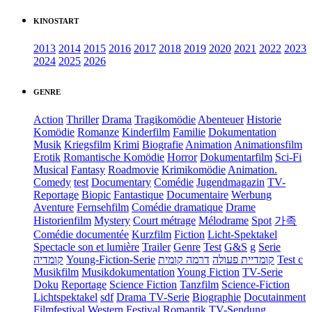
KINOSTART
2013
2014
2015
2016
2017
2018
2019
2020
2021
2022
2023
2024
2025
2026
GENRE
Action
Thriller
Drama
Tragikomödie
Abenteuer
Historie
Komödie
Romanze
Kinderfilm
Familie
Dokumentation
Musik
Kriegsfilm
Krimi
Biografie
Animation
Animationsfilm
Erotik
Romantische Komödie
Horror
Dokumentarfilm
Sci-Fi
Musical
Fantasy
Roadmovie
Krimikomödie
Animation.
Comedy
test
Documentary
Comédie
Jugendmagazin
TV-
Reportage
Biopic
Fantastique
Documentaire
Werbung
Aventure
Fernsehfilm
Comédie dramatique
Drame
Historienfilm
Mystery
Court métrage
Mélodrame
Spot
가족
Comédie documentée
Kurzfilm
Fiction
Licht-Spektakel
Spectacle son et lumière
Trailer
Genre
Test
G&S
g
Serie
קומדיה
Young-Fiction-Serie
דרמה קומית
קומדיית פעולה
Test c
Musikfilm
Musikdokumentation
Young Fiction
TV-Serie
Doku
Reportage
Science Fiction
Tanzfilm
Science-Fiction
Lichtspektakel
sdf
Drama TV-Serie
Biographie
Docutainment
Filmfestival
Western
Festival
Romantik
TV-Sendung