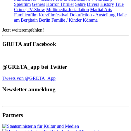
Spielfilm
Genres
Horror-Thriller
Satire
Divers
History
True
Crime
TV-Show
Multimedia-Installation
Martial Arts
Familienfilm
Kurzfilmfestival
Dokufiction
-
Austellung
Halle
am Berghain Berlin
Familie / Kinder
Kdrama
Jetzt weiterempfehlen!
GRETA auf Facebook
@GRETA_app bei Twitter
Tweets von @GRETA_App
Newsletter anmeldung
Partners