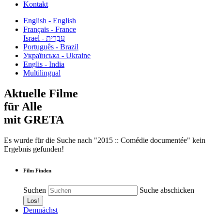
Kontakt
English - English
Français - France
עִבְרִית - Israel
Português - Brazil
Українська - Ukraine
Englis - India
Multilingual
Aktuelle Filme
für Alle
mit GRETA
Es wurde für die Suche nach "2015 :: Comédie documentée" kein
Ergebnis gefunden!
Film Finden
Suchen
Suche abschicken
Demnächst