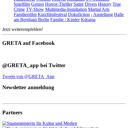
Spielfilm
Genres
Horror-Thriller
Satire
Divers
History
True
Crime
TV-Show
Multimedia-Installation
Martial Arts
Familienfilm
Kurzfilmfestival
Dokufiction
-
Austellung
Halle
am Berghain Berlin
Familie / Kinder
Kdrama
Jetzt weiterempfehlen!
GRETA auf Facebook
@GRETA_app bei Twitter
Tweets von @GRETA_App
Newsletter anmeldung
Partners