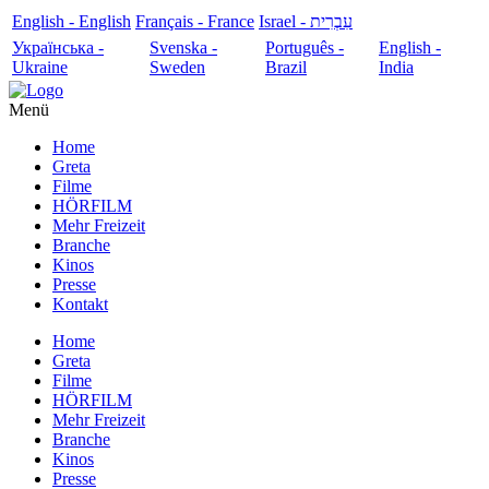
English - English
Français - France
עִבְרִית - Israel
Українська -
Svenska -
Português -
English -
Ukraine
Sweden
Brazil
India
Menü
Home
Greta
Filme
HÖRFILM
Mehr Freizeit
Branche
Kinos
Presse
Kontakt
Home
Greta
Filme
HÖRFILM
Mehr Freizeit
Branche
Kinos
Presse