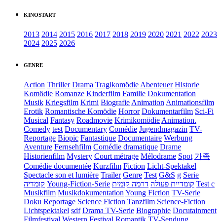
KINOSTART
2013
2014
2015
2016
2017
2018
2019
2020
2021
2022
2023
2024
2025
2026
GENRE
Action
Thriller
Drama
Tragikomödie
Abenteuer
Historie
Komödie
Romanze
Kinderfilm
Familie
Dokumentation
Musik
Kriegsfilm
Krimi
Biografie
Animation
Animationsfilm
Erotik
Romantische Komödie
Horror
Dokumentarfilm
Sci-Fi
Musical
Fantasy
Roadmovie
Krimikomödie
Animation.
Comedy
test
Documentary
Comédie
Jugendmagazin
TV-
Reportage
Biopic
Fantastique
Documentaire
Werbung
Aventure
Fernsehfilm
Comédie dramatique
Drame
Historienfilm
Mystery
Court métrage
Mélodrame
Spot
가족
Comédie documentée
Kurzfilm
Fiction
Licht-Spektakel
Spectacle son et lumière
Trailer
Genre
Test
G&S
g
Serie
קומדיה
Young-Fiction-Serie
דרמה קומית
קומדיית פעולה
Test c
Musikfilm
Musikdokumentation
Young Fiction
TV-Serie
Doku
Reportage
Science Fiction
Tanzfilm
Science-Fiction
Lichtspektakel
sdf
Drama TV-Serie
Biographie
Docutainment
Filmfestival
Western
Festival
Romantik
TV-Sendung