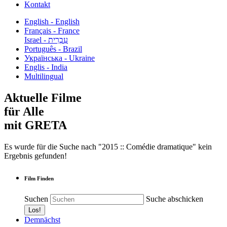
Kontakt
English - English
Français - France
עִבְרִית - Israel
Português - Brazil
Українська - Ukraine
Englis - India
Multilingual
Aktuelle Filme
für Alle
mit GRETA
Es wurde für die Suche nach "2015 :: Comédie dramatique" kein
Ergebnis gefunden!
Film Finden
Suchen
Suche abschicken
Demnächst