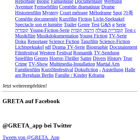
Reportage
Biopic
Fantastique
Documentaire
Werbung
Aventure
Fernsehfilm
Comédie dramatique
Drame
Historienfilm
Mystery
Court métrage
Mélodrame
Spot
가족
Comédie documentée
Kurzfilm
Fiction
Licht-Spektakel
Spectacle son et lumière
Trailer
Genre
Test
G&S
g
Serie
קומדיה
Young-Fiction-Serie
דרמה קומית
קומדיית פעולה
Test c
Musikfilm
Musikdokumentation
Young Fiction
TV-Serie
Doku
Reportage
Science Fiction
Tanzfilm
Science-Fiction
Lichtspektakel
sdf
Drama TV-Serie
Biographie
Docutainment
Filmfestival
Western
Festival
Romantik
TV-Sendung
Spielfilm
Genres
Horror-Thriller
Satire
Divers
History
True
Crime
TV-Show
Multimedia-Installation
Martial Arts
Familienfilm
Kurzfilmfestival
Dokufiction
-
Austellung
Halle
am Berghain Berlin
Familie / Kinder
Kdrama
Jetzt weiterempfehlen!
GRETA auf Facebook
@GRETA_app bei Twitter
Tweets von @GRETA_App