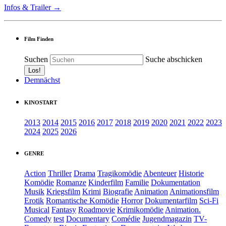
Infos & Trailer →
Film Finden
Suchen
Suche abschicken
Demnächst
KINOSTART
2013
2014
2015
2016
2017
2018
2019
2020
2021
2022
2023
2024
2025
2026
GENRE
Action
Thriller
Drama
Tragikomödie
Abenteuer
Historie
Komödie
Romanze
Kinderfilm
Familie
Dokumentation
Musik
Kriegsfilm
Krimi
Biografie
Animation
Animationsfilm
Erotik
Romantische Komödie
Horror
Dokumentarfilm
Sci-Fi
Musical
Fantasy
Roadmovie
Krimikomödie
Animation.
Comedy
test
Documentary
Comédie
Jugendmagazin
TV-