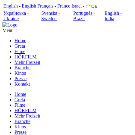
English - English
Français - France
עִבְרִית - Israel
Українська -
Svenska -
Português -
English -
Ukraine
Sweden
Brazil
India
Menü
Home
Greta
Filme
HÖRFILM
Mehr Freizeit
Branche
Kinos
Presse
Kontakt
Home
Greta
Filme
HÖRFILM
Mehr Freizeit
Branche
Kinos
Presse