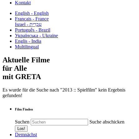
Kontakt
English - English
Français - France
עִבְרִית - Israel
Português - Brazil
Українська - Ukraine
Englis - India
Multilingual
Aktuelle Filme
für Alle
mit GRETA
Es wurde für die Suche nach "2013 :: Spielfilm" kein Ergebnis
gefunden!
Film Finden
Suchen
Suche abschicken
Demnächst