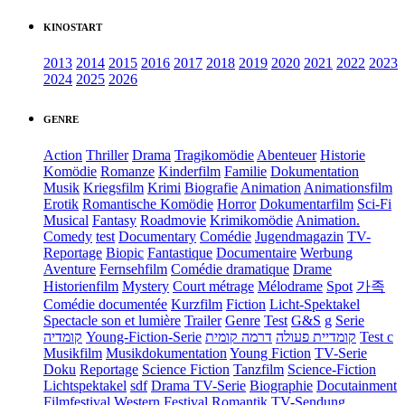
KINOSTART
2013
2014
2015
2016
2017
2018
2019
2020
2021
2022
2023
2024
2025
2026
GENRE
Action
Thriller
Drama
Tragikomödie
Abenteuer
Historie
Komödie
Romanze
Kinderfilm
Familie
Dokumentation
Musik
Kriegsfilm
Krimi
Biografie
Animation
Animationsfilm
Erotik
Romantische Komödie
Horror
Dokumentarfilm
Sci-Fi
Musical
Fantasy
Roadmovie
Krimikomödie
Animation.
Comedy
test
Documentary
Comédie
Jugendmagazin
TV-
Reportage
Biopic
Fantastique
Documentaire
Werbung
Aventure
Fernsehfilm
Comédie dramatique
Drame
Historienfilm
Mystery
Court métrage
Mélodrame
Spot
가족
Comédie documentée
Kurzfilm
Fiction
Licht-Spektakel
Spectacle son et lumière
Trailer
Genre
Test
G&S
g
Serie
קומדיה
Young-Fiction-Serie
דרמה קומית
קומדיית פעולה
Test c
Musikfilm
Musikdokumentation
Young Fiction
TV-Serie
Doku
Reportage
Science Fiction
Tanzfilm
Science-Fiction
Lichtspektakel
sdf
Drama TV-Serie
Biographie
Docutainment
Filmfestival
Western
Festival
Romantik
TV-Sendung