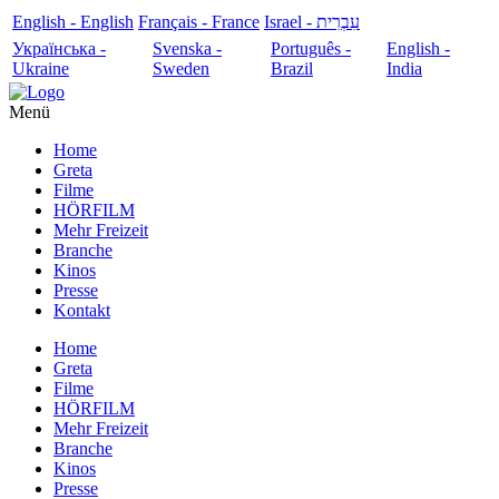
English - English
Français - France
עִבְרִית - Israel
Українська -
Svenska -
Português -
English -
Ukraine
Sweden
Brazil
India
Menü
Home
Greta
Filme
HÖRFILM
Mehr Freizeit
Branche
Kinos
Presse
Kontakt
Home
Greta
Filme
HÖRFILM
Mehr Freizeit
Branche
Kinos
Presse