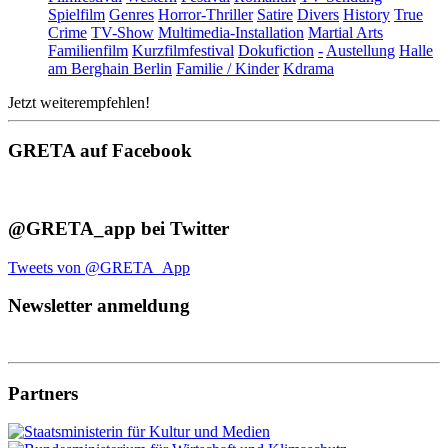
Spielfilm
Genres
Horror-Thriller
Satire
Divers
History
True
Crime
TV-Show
Multimedia-Installation
Martial Arts
Familienfilm
Kurzfilmfestival
Dokufiction
-
Austellung
Halle
am Berghain Berlin
Familie / Kinder
Kdrama
Jetzt weiterempfehlen!
GRETA auf Facebook
@GRETA_app bei Twitter
Tweets von @GRETA_App
Newsletter anmeldung
Partners