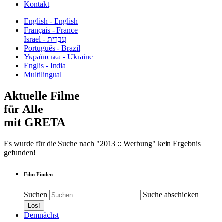
Kontakt
English - English
Français - France
עִבְרִית - Israel
Português - Brazil
Українська - Ukraine
Englis - India
Multilingual
Aktuelle Filme
für Alle
mit GRETA
Es wurde für die Suche nach "2013 :: Werbung" kein Ergebnis
gefunden!
Film Finden
Suchen
Suche abschicken
Demnächst