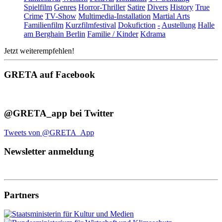
Spielfilm
Genres
Horror-Thriller
Satire
Divers
History
True
Crime
TV-Show
Multimedia-Installation
Martial Arts
Familienfilm
Kurzfilmfestival
Dokufiction
-
Austellung
Halle
am Berghain Berlin
Familie / Kinder
Kdrama
Jetzt weiterempfehlen!
GRETA auf Facebook
@GRETA_app bei Twitter
Tweets von @GRETA_App
Newsletter anmeldung
Partners