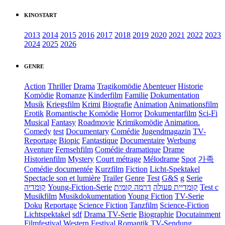
KINOSTART
2013
2014
2015
2016
2017
2018
2019
2020
2021
2022
2023
2024
2025
2026
GENRE
Action
Thriller
Drama
Tragikomödie
Abenteuer
Historie
Komödie
Romanze
Kinderfilm
Familie
Dokumentation
Musik
Kriegsfilm
Krimi
Biografie
Animation
Animationsfilm
Erotik
Romantische Komödie
Horror
Dokumentarfilm
Sci-Fi
Musical
Fantasy
Roadmovie
Krimikomödie
Animation.
Comedy
test
Documentary
Comédie
Jugendmagazin
TV-
Reportage
Biopic
Fantastique
Documentaire
Werbung
Aventure
Fernsehfilm
Comédie dramatique
Drame
Historienfilm
Mystery
Court métrage
Mélodrame
Spot
가족
Comédie documentée
Kurzfilm
Fiction
Licht-Spektakel
Spectacle son et lumière
Trailer
Genre
Test
G&S
g
Serie
קומדיה
Young-Fiction-Serie
דרמה קומית
קומדיית פעולה
Test c
Musikfilm
Musikdokumentation
Young Fiction
TV-Serie
Doku
Reportage
Science Fiction
Tanzfilm
Science-Fiction
Lichtspektakel
sdf
Drama TV-Serie
Biographie
Docutainment
Filmfestival
Western
Festival
Romantik
TV-Sendung