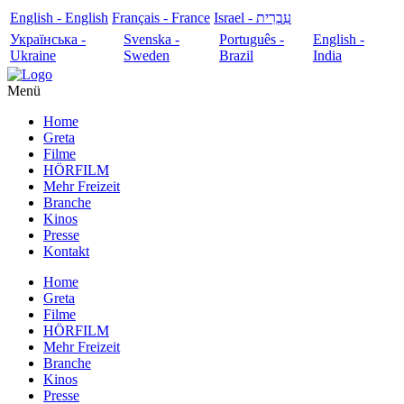
English - English
Français - France
עִבְרִית - Israel
Українська -
Svenska -
Português -
English -
Ukraine
Sweden
Brazil
India
Menü
Home
Greta
Filme
HÖRFILM
Mehr Freizeit
Branche
Kinos
Presse
Kontakt
Home
Greta
Filme
HÖRFILM
Mehr Freizeit
Branche
Kinos
Presse