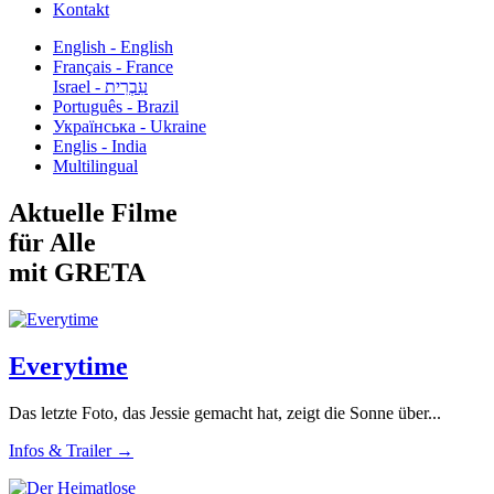
Kontakt
English - English
Français - France
עִבְרִית - Israel
Português - Brazil
Українська - Ukraine
Englis - India
Multilingual
Aktuelle Filme
für Alle
mit GRETA
Everytime
Das letzte Foto, das Jessie gemacht hat, zeigt die Sonne über...
Infos & Trailer →