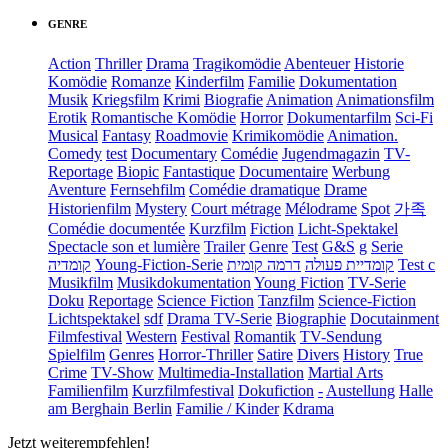
GENRE
Action
Thriller
Drama
Tragikomödie
Abenteuer
Historie
Komödie
Romanze
Kinderfilm
Familie
Dokumentation
Musik
Kriegsfilm
Krimi
Biografie
Animation
Animationsfilm
Erotik
Romantische Komödie
Horror
Dokumentarfilm
Sci-Fi
Musical
Fantasy
Roadmovie
Krimikomödie
Animation.
Comedy
test
Documentary
Comédie
Jugendmagazin
TV-
Reportage
Biopic
Fantastique
Documentaire
Werbung
Aventure
Fernsehfilm
Comédie dramatique
Drame
Historienfilm
Mystery
Court métrage
Mélodrame
Spot
가족
Comédie documentée
Kurzfilm
Fiction
Licht-Spektakel
Spectacle son et lumière
Trailer
Genre
Test
G&S
g
Serie
קומדיה
Young-Fiction-Serie
דרמה קומית
קומדיית פעולה
Test c
Musikfilm
Musikdokumentation
Young Fiction
TV-Serie
Doku
Reportage
Science Fiction
Tanzfilm
Science-Fiction
Lichtspektakel
sdf
Drama TV-Serie
Biographie
Docutainment
Filmfestival
Western
Festival
Romantik
TV-Sendung
Spielfilm
Genres
Horror-Thriller
Satire
Divers
History
True
Crime
TV-Show
Multimedia-Installation
Martial Arts
Familienfilm
Kurzfilmfestival
Dokufiction
-
Austellung
Halle
am Berghain Berlin
Familie / Kinder
Kdrama
Jetzt weiterempfehlen!