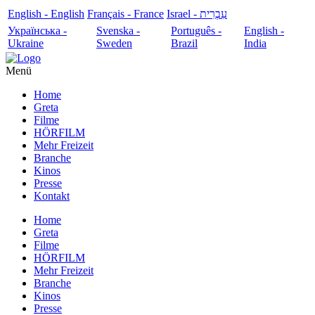
English - English
Français - France
עִבְרִית - Israel
Українська -
Svenska -
Português -
English -
Ukraine
Sweden
Brazil
India
Menü
Home
Greta
Filme
HÖRFILM
Mehr Freizeit
Branche
Kinos
Presse
Kontakt
Home
Greta
Filme
HÖRFILM
Mehr Freizeit
Branche
Kinos
Presse