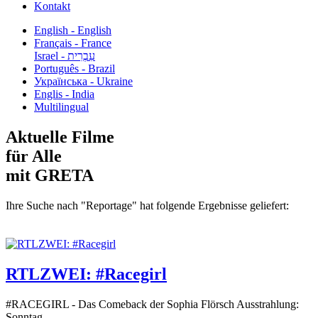
Kontakt
English - English
Français - France
עִבְרִית - Israel
Português - Brazil
Українська - Ukraine
Englis - India
Multilingual
Aktuelle Filme
für Alle
mit GRETA
Ihre Suche nach "Reportage" hat folgende Ergebnisse geliefert:
RTLZWEI: #Racegirl
#RACEGIRL - Das Comeback der Sophia Flörsch Ausstrahlung:
Sonntag...