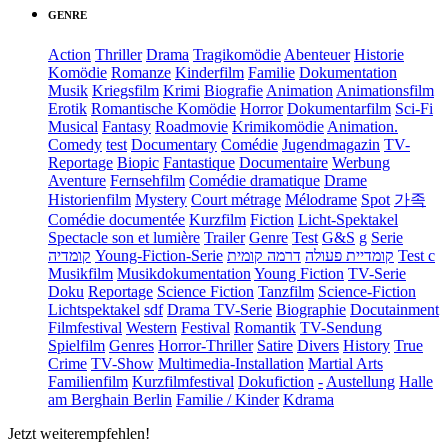
GENRE
Action
Thriller
Drama
Tragikomödie
Abenteuer
Historie
Komödie
Romanze
Kinderfilm
Familie
Dokumentation
Musik
Kriegsfilm
Krimi
Biografie
Animation
Animationsfilm
Erotik
Romantische Komödie
Horror
Dokumentarfilm
Sci-Fi
Musical
Fantasy
Roadmovie
Krimikomödie
Animation.
Comedy
test
Documentary
Comédie
Jugendmagazin
TV-
Reportage
Biopic
Fantastique
Documentaire
Werbung
Aventure
Fernsehfilm
Comédie dramatique
Drame
Historienfilm
Mystery
Court métrage
Mélodrame
Spot
가족
Comédie documentée
Kurzfilm
Fiction
Licht-Spektakel
Spectacle son et lumière
Trailer
Genre
Test
G&S
g
Serie
קומדיה
Young-Fiction-Serie
דרמה קומית
קומדיית פעולה
Test c
Musikfilm
Musikdokumentation
Young Fiction
TV-Serie
Doku
Reportage
Science Fiction
Tanzfilm
Science-Fiction
Lichtspektakel
sdf
Drama TV-Serie
Biographie
Docutainment
Filmfestival
Western
Festival
Romantik
TV-Sendung
Spielfilm
Genres
Horror-Thriller
Satire
Divers
History
True
Crime
TV-Show
Multimedia-Installation
Martial Arts
Familienfilm
Kurzfilmfestival
Dokufiction
-
Austellung
Halle
am Berghain Berlin
Familie / Kinder
Kdrama
Jetzt weiterempfehlen!