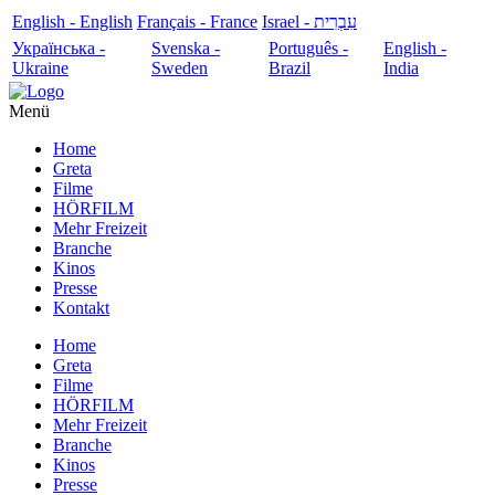
English - English
Français - France
עִבְרִית - Israel
Українська -
Svenska -
Português -
English -
Ukraine
Sweden
Brazil
India
Menü
Home
Greta
Filme
HÖRFILM
Mehr Freizeit
Branche
Kinos
Presse
Kontakt
Home
Greta
Filme
HÖRFILM
Mehr Freizeit
Branche
Kinos
Presse