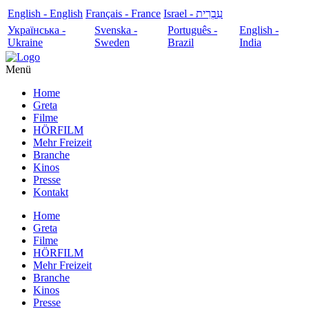
English - English
Français - France
עִבְרִית - Israel
Українська -
Svenska -
Português -
English -
Ukraine
Sweden
Brazil
India
Menü
Home
Greta
Filme
HÖRFILM
Mehr Freizeit
Branche
Kinos
Presse
Kontakt
Home
Greta
Filme
HÖRFILM
Mehr Freizeit
Branche
Kinos
Presse