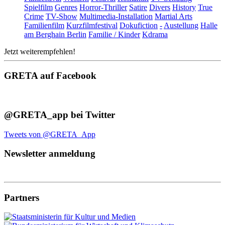
Spielfilm
Genres
Horror-Thriller
Satire
Divers
History
True
Crime
TV-Show
Multimedia-Installation
Martial Arts
Familienfilm
Kurzfilmfestival
Dokufiction
-
Austellung
Halle
am Berghain Berlin
Familie / Kinder
Kdrama
Jetzt weiterempfehlen!
GRETA auf Facebook
@GRETA_app bei Twitter
Tweets von @GRETA_App
Newsletter anmeldung
Partners