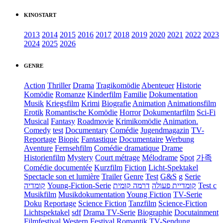
KINOSTART
2013
2014
2015
2016
2017
2018
2019
2020
2021
2022
2023
2024
2025
2026
GENRE
Action
Thriller
Drama
Tragikomödie
Abenteuer
Historie
Komödie
Romanze
Kinderfilm
Familie
Dokumentation
Musik
Kriegsfilm
Krimi
Biografie
Animation
Animationsfilm
Erotik
Romantische Komödie
Horror
Dokumentarfilm
Sci-Fi
Musical
Fantasy
Roadmovie
Krimikomödie
Animation.
Comedy
test
Documentary
Comédie
Jugendmagazin
TV-
Reportage
Biopic
Fantastique
Documentaire
Werbung
Aventure
Fernsehfilm
Comédie dramatique
Drame
Historienfilm
Mystery
Court métrage
Mélodrame
Spot
가족
Comédie documentée
Kurzfilm
Fiction
Licht-Spektakel
Spectacle son et lumière
Trailer
Genre
Test
G&S
g
Serie
קומדיה
Young-Fiction-Serie
דרמה קומית
קומדיית פעולה
Test c
Musikfilm
Musikdokumentation
Young Fiction
TV-Serie
Doku
Reportage
Science Fiction
Tanzfilm
Science-Fiction
Lichtspektakel
sdf
Drama TV-Serie
Biographie
Docutainment
Filmfestival
Western
Festival
Romantik
TV-Sendung