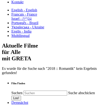
Kontakt
English - English
Français - France
עִבְרִית - Israel
Português - Brazil
Українська - Ukraine
Englis - India
Multilingual
Aktuelle Filme
für Alle
mit GRETA
Es wurde für die Suche nach "2018 :: Romantik" kein Ergebnis
gefunden!
Film Finden
Suchen
Suche abschicken
Demnächst