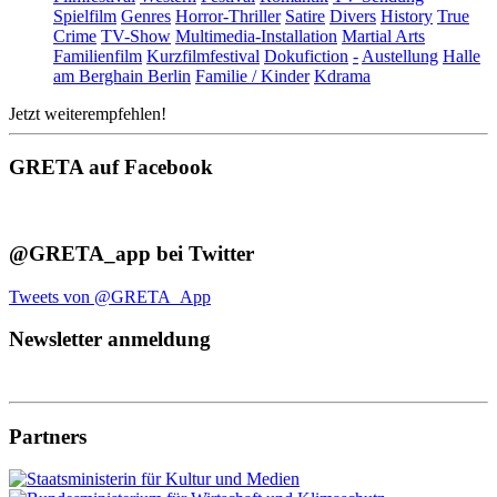
Spielfilm
Genres
Horror-Thriller
Satire
Divers
History
True
Crime
TV-Show
Multimedia-Installation
Martial Arts
Familienfilm
Kurzfilmfestival
Dokufiction
-
Austellung
Halle
am Berghain Berlin
Familie / Kinder
Kdrama
Jetzt weiterempfehlen!
GRETA auf Facebook
@GRETA_app bei Twitter
Tweets von @GRETA_App
Newsletter anmeldung
Partners