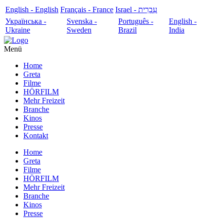
English - English
Français - France
עִבְרִית - Israel
Українська -
Svenska -
Português -
English -
Ukraine
Sweden
Brazil
India
Menü
Home
Greta
Filme
HÖRFILM
Mehr Freizeit
Branche
Kinos
Presse
Kontakt
Home
Greta
Filme
HÖRFILM
Mehr Freizeit
Branche
Kinos
Presse