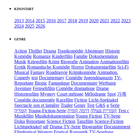
KINOSTART
2013
2014
2015
2016
2017
2018
2019
2020
2021
2022
2023
2024
2025
2026
GENRE
Action
Thriller
Drama
Tragikomödie
Abenteuer
Historie
Komödie
Romanze
Kinderfilm
Familie
Dokumentation
Musik
Kriegsfilm
Krimi
Biografie
Animation
Animationsfilm
Erotik
Romantische Komödie
Horror
Dokumentarfilm
Sci-Fi
Musical
Fantasy
Roadmovie
Krimikomödie
Animation.
Comedy
test
Documentary
Comédie
Jugendmagazin
TV-
Reportage
Biopic
Fantastique
Documentaire
Werbung
Aventure
Fernsehfilm
Comédie dramatique
Drame
Historienfilm
Mystery
Court métrage
Mélodrame
Spot
가족
Comédie documentée
Kurzfilm
Fiction
Licht-Spektakel
Spectacle son et lumière
Trailer
Genre
Test
G&S
g
Serie
קומדיה
Young-Fiction-Serie
דרמה קומית
קומדיית פעולה
Test c
Musikfilm
Musikdokumentation
Young Fiction
TV-Serie
Doku
Reportage
Science Fiction
Tanzfilm
Science-Fiction
Lichtspektakel
sdf
Drama TV-Serie
Biographie
Docutainment
Filmfestival
Western
Festival
Romantik
TV-Sendung