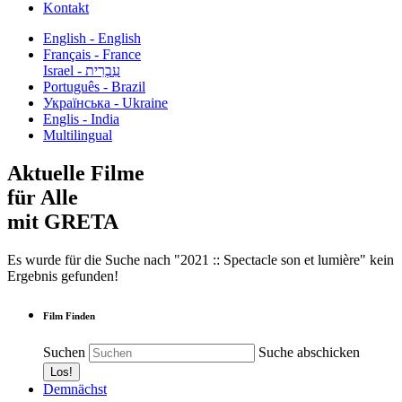
Kontakt
English - English
Français - France
עִבְרִית - Israel
Português - Brazil
Українська - Ukraine
Englis - India
Multilingual
Aktuelle Filme
für Alle
mit GRETA
Es wurde für die Suche nach "2021 :: Spectacle son et lumière" kein
Ergebnis gefunden!
Film Finden
Suchen
Suche abschicken
Demnächst