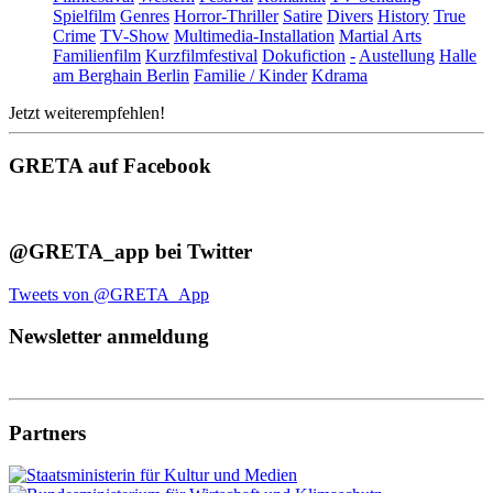
Spielfilm
Genres
Horror-Thriller
Satire
Divers
History
True
Crime
TV-Show
Multimedia-Installation
Martial Arts
Familienfilm
Kurzfilmfestival
Dokufiction
-
Austellung
Halle
am Berghain Berlin
Familie / Kinder
Kdrama
Jetzt weiterempfehlen!
GRETA auf Facebook
@GRETA_app bei Twitter
Tweets von @GRETA_App
Newsletter anmeldung
Partners