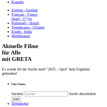
Kontakt
English - English
Français - France
עִבְרִית - Israel
Português - Brazil
Українська - Ukraine
Englis - India
Multilingual
Aktuelle Filme
für Alle
mit GRETA
Es wurde für die Suche nach "2025 :: Spot" kein Ergebnis
gefunden!
Film Finden
Suchen
Suche abschicken
Demnächst