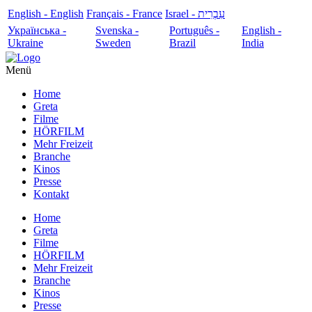
English - English
Français - France
עִבְרִית - Israel
Українська -
Svenska -
Português -
English -
Ukraine
Sweden
Brazil
India
Menü
Home
Greta
Filme
HÖRFILM
Mehr Freizeit
Branche
Kinos
Presse
Kontakt
Home
Greta
Filme
HÖRFILM
Mehr Freizeit
Branche
Kinos
Presse