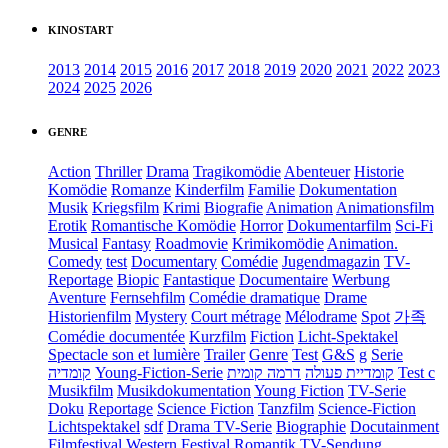
KINOSTART
2013
2014
2015
2016
2017
2018
2019
2020
2021
2022
2023
2024
2025
2026
GENRE
Action
Thriller
Drama
Tragikomödie
Abenteuer
Historie
Komödie
Romanze
Kinderfilm
Familie
Dokumentation
Musik
Kriegsfilm
Krimi
Biografie
Animation
Animationsfilm
Erotik
Romantische Komödie
Horror
Dokumentarfilm
Sci-Fi
Musical
Fantasy
Roadmovie
Krimikomödie
Animation.
Comedy
test
Documentary
Comédie
Jugendmagazin
TV-
Reportage
Biopic
Fantastique
Documentaire
Werbung
Aventure
Fernsehfilm
Comédie dramatique
Drame
Historienfilm
Mystery
Court métrage
Mélodrame
Spot
가족
Comédie documentée
Kurzfilm
Fiction
Licht-Spektakel
Spectacle son et lumière
Trailer
Genre
Test
G&S
g
Serie
קומדיה
Young-Fiction-Serie
דרמה קומית
קומדיית פעולה
Test c
Musikfilm
Musikdokumentation
Young Fiction
TV-Serie
Doku
Reportage
Science Fiction
Tanzfilm
Science-Fiction
Lichtspektakel
sdf
Drama TV-Serie
Biographie
Docutainment
Filmfestival
Western
Festival
Romantik
TV-Sendung