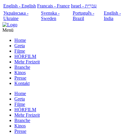
English - English
Français - France
עִבְרִית - Israel
Українська -
Svenska -
Português -
English -
Ukraine
Sweden
Brazil
India
Menü
Home
Greta
Filme
HÖRFILM
Mehr Freizeit
Branche
Kinos
Presse
Kontakt
Home
Greta
Filme
HÖRFILM
Mehr Freizeit
Branche
Kinos
Presse