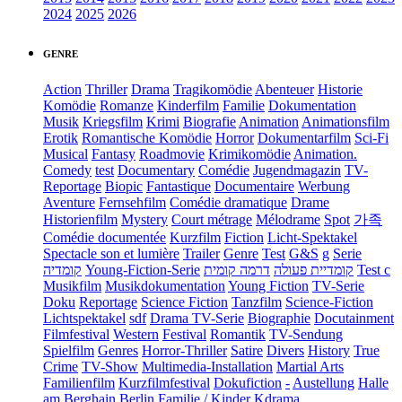
2024
2025
2026
GENRE
Action
Thriller
Drama
Tragikomödie
Abenteuer
Historie
Komödie
Romanze
Kinderfilm
Familie
Dokumentation
Musik
Kriegsfilm
Krimi
Biografie
Animation
Animationsfilm
Erotik
Romantische Komödie
Horror
Dokumentarfilm
Sci-Fi
Musical
Fantasy
Roadmovie
Krimikomödie
Animation.
Comedy
test
Documentary
Comédie
Jugendmagazin
TV-
Reportage
Biopic
Fantastique
Documentaire
Werbung
Aventure
Fernsehfilm
Comédie dramatique
Drame
Historienfilm
Mystery
Court métrage
Mélodrame
Spot
가족
Comédie documentée
Kurzfilm
Fiction
Licht-Spektakel
Spectacle son et lumière
Trailer
Genre
Test
G&S
g
Serie
קומדיה
Young-Fiction-Serie
דרמה קומית
קומדיית פעולה
Test c
Musikfilm
Musikdokumentation
Young Fiction
TV-Serie
Doku
Reportage
Science Fiction
Tanzfilm
Science-Fiction
Lichtspektakel
sdf
Drama TV-Serie
Biographie
Docutainment
Filmfestival
Western
Festival
Romantik
TV-Sendung
Spielfilm
Genres
Horror-Thriller
Satire
Divers
History
True
Crime
TV-Show
Multimedia-Installation
Martial Arts
Familienfilm
Kurzfilmfestival
Dokufiction
-
Austellung
Halle
am Berghain Berlin
Familie / Kinder
Kdrama