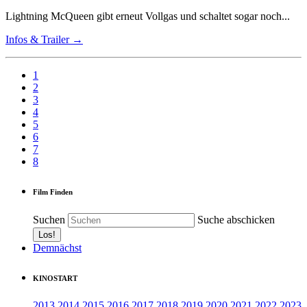
Lightning McQueen gibt erneut Vollgas und schaltet sogar noch...
Infos & Trailer →
1
2
3
4
5
6
7
8
Film Finden
Suchen
Suche abschicken
Demnächst
KINOSTART
2013
2014
2015
2016
2017
2018
2019
2020
2021
2022
2023