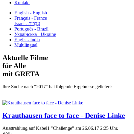
Kontakt
English - English
Français - France
עִבְרִית - Israel
Português - Brazil
Українська - Ukraine
Englis - India
Multilingual
Aktuelle Filme
für Alle
mit GRETA
Ihre Suche nach "2017" hat folgende Ergebnisse geliefert:
Krauthausen face to face - Denise Linke
Ausstrahlung auf Kabel1 "Challenge" am 26.06.17 2:25 Uhr.
Wdh....