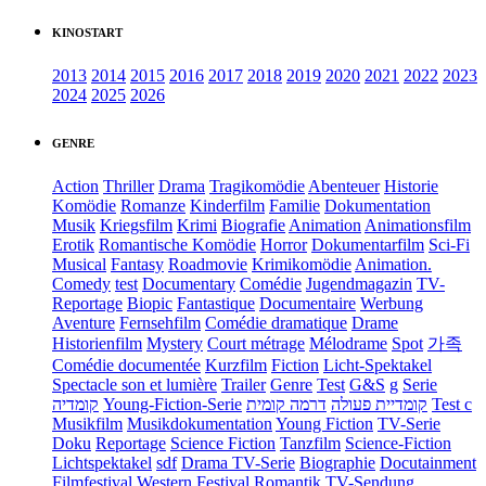
KINOSTART
2013
2014
2015
2016
2017
2018
2019
2020
2021
2022
2023
2024
2025
2026
GENRE
Action
Thriller
Drama
Tragikomödie
Abenteuer
Historie
Komödie
Romanze
Kinderfilm
Familie
Dokumentation
Musik
Kriegsfilm
Krimi
Biografie
Animation
Animationsfilm
Erotik
Romantische Komödie
Horror
Dokumentarfilm
Sci-Fi
Musical
Fantasy
Roadmovie
Krimikomödie
Animation.
Comedy
test
Documentary
Comédie
Jugendmagazin
TV-
Reportage
Biopic
Fantastique
Documentaire
Werbung
Aventure
Fernsehfilm
Comédie dramatique
Drame
Historienfilm
Mystery
Court métrage
Mélodrame
Spot
가족
Comédie documentée
Kurzfilm
Fiction
Licht-Spektakel
Spectacle son et lumière
Trailer
Genre
Test
G&S
g
Serie
קומדיה
Young-Fiction-Serie
דרמה קומית
קומדיית פעולה
Test c
Musikfilm
Musikdokumentation
Young Fiction
TV-Serie
Doku
Reportage
Science Fiction
Tanzfilm
Science-Fiction
Lichtspektakel
sdf
Drama TV-Serie
Biographie
Docutainment
Filmfestival
Western
Festival
Romantik
TV-Sendung