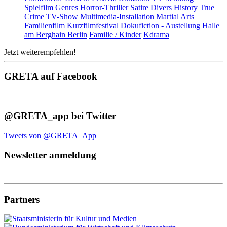
Spielfilm
Genres
Horror-Thriller
Satire
Divers
History
True
Crime
TV-Show
Multimedia-Installation
Martial Arts
Familienfilm
Kurzfilmfestival
Dokufiction
-
Austellung
Halle
am Berghain Berlin
Familie / Kinder
Kdrama
Jetzt weiterempfehlen!
GRETA auf Facebook
@GRETA_app bei Twitter
Tweets von @GRETA_App
Newsletter anmeldung
Partners