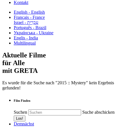
Kontakt
English - English
Français - France
עִבְרִית - Israel
Português - Brazil
Українська - Ukraine
Englis - India
Multilingual
Aktuelle Filme
für Alle
mit GRETA
Es wurde für die Suche nach "2015 :: Mystery" kein Ergebnis
gefunden!
Film Finden
Suchen
Suche abschicken
Demnächst