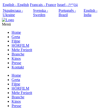
English - English
Français - France
עִבְרִית - Israel
Українська -
Svenska -
Português -
English -
Ukraine
Sweden
Brazil
India
Menü
Home
Greta
Filme
HÖRFILM
Mehr Freizeit
Branche
Kinos
Presse
Kontakt
Home
Greta
Filme
HÖRFILM
Mehr Freizeit
Branche
Kinos
Presse