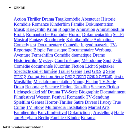
GENRE
Action
Thriller
Drama
Tragikomödie
Abenteuer
Historie
Komödie
Romanze
Kinderfilm
Familie
Dokumentation
Musik
Kriegsfilm
Krimi
Biografie
Animation
Animationsfilm
Erotik
Romantische Komödie
Horror
Dokumentarfilm
Sci-Fi
Musical
Fantasy
Roadmovie
Krimikomödie
Animation.
Comedy
test
Documentary
Comédie
Jugendmagazin
TV-
Reportage
Biopic
Fantastique
Documentaire
Werbung
Aventure
Fernsehfilm
Comédie dramatique
Drame
Historienfilm
Mystery
Court métrage
Mélodrame
Spot
가족
Comédie documentée
Kurzfilm
Fiction
Licht-Spektakel
Spectacle son et lumière
Trailer
Genre
Test
G&S
g
Serie
קומדיה
Young-Fiction-Serie
דרמה קומית
קומדיית פעולה
Test c
Musikfilm
Musikdokumentation
Young Fiction
TV-Serie
Doku
Reportage
Science Fiction
Tanzfilm
Science-Fiction
Lichtspektakel
sdf
Drama TV-Serie
Biographie
Docutainment
Filmfestival
Western
Festival
Romantik
TV-Sendung
Spielfilm
Genres
Horror-Thriller
Satire
Divers
History
True
Crime
TV-Show
Multimedia-Installation
Martial Arts
Familienfilm
Kurzfilmfestival
Dokufiction
-
Austellung
Halle
am Berghain Berlin
Familie / Kinder
Kdrama
Jetzt weiterempfehlen!