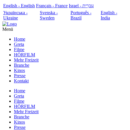
English - English
Français - France
עִבְרִית - Israel
Українська -
Svenska -
Português -
English -
Ukraine
Sweden
Brazil
India
Menü
Home
Greta
Filme
HÖRFILM
Mehr Freizeit
Branche
Kinos
Presse
Kontakt
Home
Greta
Filme
HÖRFILM
Mehr Freizeit
Branche
Kinos
Presse