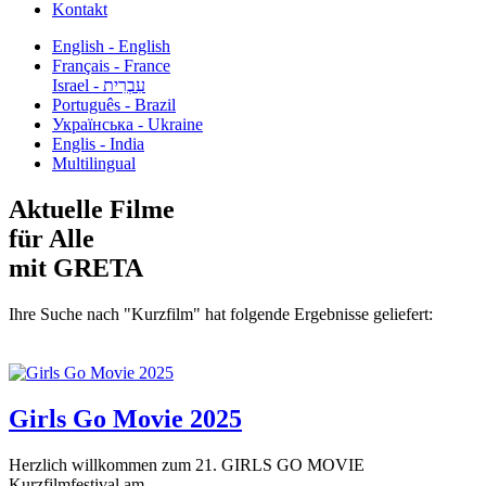
Kontakt
English - English
Français - France
עִבְרִית - Israel
Português - Brazil
Українська - Ukraine
Englis - India
Multilingual
Aktuelle Filme
für Alle
mit GRETA
Ihre Suche nach "Kurzfilm" hat folgende Ergebnisse geliefert:
Girls Go Movie 2025
Herzlich willkommen zum 21. GIRLS GO MOVIE
Kurzfilmfestival am...