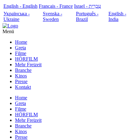
English - English
Français - France
עִבְרִית - Israel
Українська -
Svenska -
Português -
English -
Ukraine
Sweden
Brazil
India
Menü
Home
Greta
Filme
HÖRFILM
Mehr Freizeit
Branche
Kinos
Presse
Kontakt
Home
Greta
Filme
HÖRFILM
Mehr Freizeit
Branche
Kinos
Presse