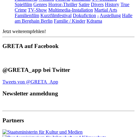
Spielfilm
Genres
Horror-Thriller
Satire
Divers
History
True
Crime
TV-Show
Multimedia-Installation
Martial Arts
Familienfilm
Kurzfilmfestival
Dokufiction
-
Austellung
Halle
am Berghain Berlin
Familie / Kinder
Kdrama
Jetzt weiterempfehlen!
GRETA auf Facebook
@GRETA_app bei Twitter
Tweets von @GRETA_App
Newsletter anmeldung
Partners