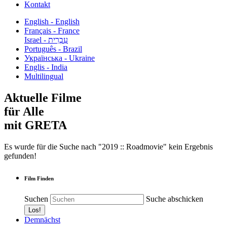
Kontakt
English - English
Français - France
עִבְרִית - Israel
Português - Brazil
Українська - Ukraine
Englis - India
Multilingual
Aktuelle Filme
für Alle
mit GRETA
Es wurde für die Suche nach "2019 :: Roadmovie" kein Ergebnis
gefunden!
Film Finden
Suchen
Suche abschicken
Demnächst