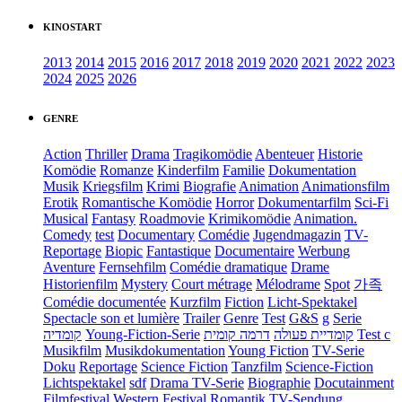
KINOSTART
2013
2014
2015
2016
2017
2018
2019
2020
2021
2022
2023
2024
2025
2026
GENRE
Action
Thriller
Drama
Tragikomödie
Abenteuer
Historie
Komödie
Romanze
Kinderfilm
Familie
Dokumentation
Musik
Kriegsfilm
Krimi
Biografie
Animation
Animationsfilm
Erotik
Romantische Komödie
Horror
Dokumentarfilm
Sci-Fi
Musical
Fantasy
Roadmovie
Krimikomödie
Animation.
Comedy
test
Documentary
Comédie
Jugendmagazin
TV-
Reportage
Biopic
Fantastique
Documentaire
Werbung
Aventure
Fernsehfilm
Comédie dramatique
Drame
Historienfilm
Mystery
Court métrage
Mélodrame
Spot
가족
Comédie documentée
Kurzfilm
Fiction
Licht-Spektakel
Spectacle son et lumière
Trailer
Genre
Test
G&S
g
Serie
קומדיה
Young-Fiction-Serie
דרמה קומית
קומדיית פעולה
Test c
Musikfilm
Musikdokumentation
Young Fiction
TV-Serie
Doku
Reportage
Science Fiction
Tanzfilm
Science-Fiction
Lichtspektakel
sdf
Drama TV-Serie
Biographie
Docutainment
Filmfestival
Western
Festival
Romantik
TV-Sendung