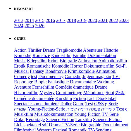
KINOSTART
2013
2014
2015
2016
2017
2018
2019
2020
2021
2022
2023
2024
2025
2026
GENRE
Action
Thriller
Drama
Tragikomödie
Abenteuer
Historie
Komödie
Romanze
Kinderfilm
Familie
Dokumentation
Musik
Kriegsfilm
Krimi
Biografie
Animation
Animationsfilm
Erotik
Romantische Komödie
Horror
Dokumentarfilm
Sci-Fi
Musical
Fantasy
Roadmovie
Krimikomödie
Animation.
Comedy
test
Documentary
Comédie
Jugendmagazin
TV-
Reportage
Biopic
Fantastique
Documentaire
Werbung
Aventure
Fernsehfilm
Comédie dramatique
Drame
Historienfilm
Mystery
Court métrage
Mélodrame
Spot
가족
Comédie documentée
Kurzfilm
Fiction
Licht-Spektakel
Spectacle son et lumière
Trailer
Genre
Test
G&S
g
Serie
קומדיה
Young-Fiction-Serie
דרמה קומית
קומדיית פעולה
Test c
Musikfilm
Musikdokumentation
Young Fiction
TV-Serie
Doku
Reportage
Science Fiction
Tanzfilm
Science-Fiction
Lichtspektakel
sdf
Drama TV-Serie
Biographie
Docutainment
Filmfestival
Western
Festival
Romantik
TV-Sendung