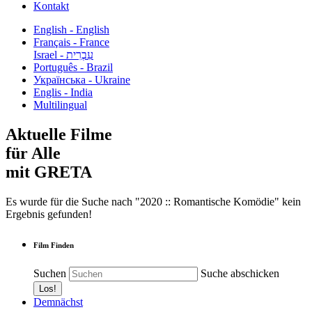
Kontakt
English - English
Français - France
עִבְרִית - Israel
Português - Brazil
Українська - Ukraine
Englis - India
Multilingual
Aktuelle Filme
für Alle
mit GRETA
Es wurde für die Suche nach "2020 :: Romantische Komödie" kein
Ergebnis gefunden!
Film Finden
Suchen
Suche abschicken
Demnächst