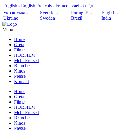
English - English
Français - France
עִבְרִית - Israel
Українська -
Svenska -
Português -
English -
Ukraine
Sweden
Brazil
India
Menü
Home
Greta
Filme
HÖRFILM
Mehr Freizeit
Branche
Kinos
Presse
Kontakt
Home
Greta
Filme
HÖRFILM
Mehr Freizeit
Branche
Kinos
Presse