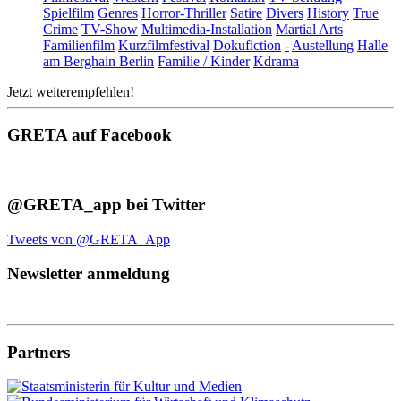
Spielfilm
Genres
Horror-Thriller
Satire
Divers
History
True
Crime
TV-Show
Multimedia-Installation
Martial Arts
Familienfilm
Kurzfilmfestival
Dokufiction
-
Austellung
Halle
am Berghain Berlin
Familie / Kinder
Kdrama
Jetzt weiterempfehlen!
GRETA auf Facebook
@GRETA_app bei Twitter
Tweets von @GRETA_App
Newsletter anmeldung
Partners