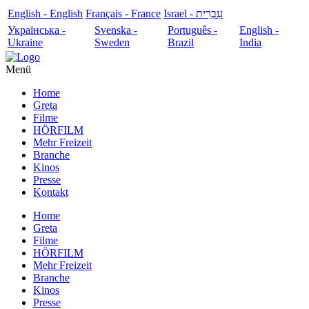
English - English
Français - France
עִבְרִית - Israel
Українська -
Svenska -
Português -
English -
Ukraine
Sweden
Brazil
India
Menü
Home
Greta
Filme
HÖRFILM
Mehr Freizeit
Branche
Kinos
Presse
Kontakt
Home
Greta
Filme
HÖRFILM
Mehr Freizeit
Branche
Kinos
Presse