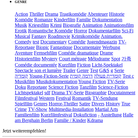
GENRE
Action
Thriller
Drama
Tragikomödie
Abenteuer
Historie
Komödie
Romanze
Kinderfilm
Familie
Dokumentation
Musik
Kriegsfilm
Krimi
Biografie
Animation
Animationsfilm
Erotik
Romantische Komödie
Horror
Dokumentarfilm
Sci-Fi
Musical
Fantasy
Roadmovie
Krimikomödie
Animation.
Comedy
test
Documentary
Comédie
Jugendmagazin
TV-
Reportage
Biopic
Fantastique
Documentaire
Werbung
Aventure
Fernsehfilm
Comédie dramatique
Drame
Historienfilm
Mystery
Court métrage
Mélodrame
Spot
가족
Comédie documentée
Kurzfilm
Fiction
Licht-Spektakel
Spectacle son et lumière
Trailer
Genre
Test
G&S
g
Serie
קומדיה
Young-Fiction-Serie
דרמה קומית
קומדיית פעולה
Test c
Musikfilm
Musikdokumentation
Young Fiction
TV-Serie
Doku
Reportage
Science Fiction
Tanzfilm
Science-Fiction
Lichtspektakel
sdf
Drama TV-Serie
Biographie
Docutainment
Filmfestival
Western
Festival
Romantik
TV-Sendung
Spielfilm
Genres
Horror-Thriller
Satire
Divers
History
True
Crime
TV-Show
Multimedia-Installation
Martial Arts
Familienfilm
Kurzfilmfestival
Dokufiction
-
Austellung
Halle
am Berghain Berlin
Familie / Kinder
Kdrama
Jetzt weiterempfehlen!