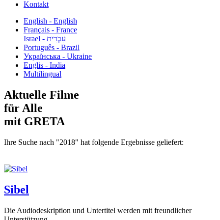
Kontakt
English - English
Français - France
עִבְרִית - Israel
Português - Brazil
Українська - Ukraine
Englis - India
Multilingual
Aktuelle Filme
für Alle
mit GRETA
Ihre Suche nach "2018" hat folgende Ergebnisse geliefert:
Sibel
Die Audiodeskription und Untertitel werden mit freundlicher
Unterstützung...