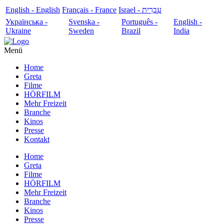
English - English
Français - France
עִבְרִית - Israel
Українська -
Svenska -
Português -
English -
Ukraine
Sweden
Brazil
India
Menü
Home
Greta
Filme
HÖRFILM
Mehr Freizeit
Branche
Kinos
Presse
Kontakt
Home
Greta
Filme
HÖRFILM
Mehr Freizeit
Branche
Kinos
Presse