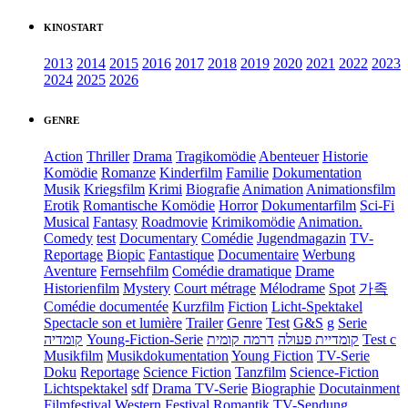
KINOSTART
2013
2014
2015
2016
2017
2018
2019
2020
2021
2022
2023
2024
2025
2026
GENRE
Action
Thriller
Drama
Tragikomödie
Abenteuer
Historie
Komödie
Romanze
Kinderfilm
Familie
Dokumentation
Musik
Kriegsfilm
Krimi
Biografie
Animation
Animationsfilm
Erotik
Romantische Komödie
Horror
Dokumentarfilm
Sci-Fi
Musical
Fantasy
Roadmovie
Krimikomödie
Animation.
Comedy
test
Documentary
Comédie
Jugendmagazin
TV-
Reportage
Biopic
Fantastique
Documentaire
Werbung
Aventure
Fernsehfilm
Comédie dramatique
Drame
Historienfilm
Mystery
Court métrage
Mélodrame
Spot
가족
Comédie documentée
Kurzfilm
Fiction
Licht-Spektakel
Spectacle son et lumière
Trailer
Genre
Test
G&S
g
Serie
קומדיה
Young-Fiction-Serie
דרמה קומית
קומדיית פעולה
Test c
Musikfilm
Musikdokumentation
Young Fiction
TV-Serie
Doku
Reportage
Science Fiction
Tanzfilm
Science-Fiction
Lichtspektakel
sdf
Drama TV-Serie
Biographie
Docutainment
Filmfestival
Western
Festival
Romantik
TV-Sendung