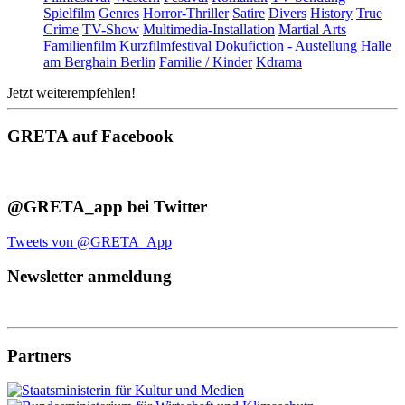
Spielfilm
Genres
Horror-Thriller
Satire
Divers
History
True
Crime
TV-Show
Multimedia-Installation
Martial Arts
Familienfilm
Kurzfilmfestival
Dokufiction
-
Austellung
Halle
am Berghain Berlin
Familie / Kinder
Kdrama
Jetzt weiterempfehlen!
GRETA auf Facebook
@GRETA_app bei Twitter
Tweets von @GRETA_App
Newsletter anmeldung
Partners