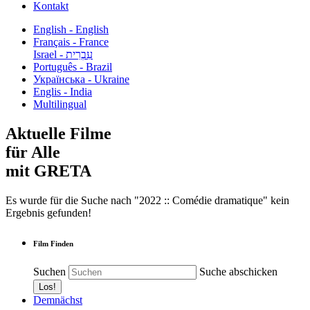
Kontakt
English - English
Français - France
עִבְרִית - Israel
Português - Brazil
Українська - Ukraine
Englis - India
Multilingual
Aktuelle Filme
für Alle
mit GRETA
Es wurde für die Suche nach "2022 :: Comédie dramatique" kein
Ergebnis gefunden!
Film Finden
Suchen
Suche abschicken
Demnächst