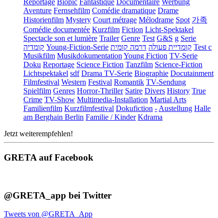
Reportage
Biopic
Fantastique
Documentaire
Werbung
Aventure
Fernsehfilm
Comédie dramatique
Drame
Historienfilm
Mystery
Court métrage
Mélodrame
Spot
가족
Comédie documentée
Kurzfilm
Fiction
Licht-Spektakel
Spectacle son et lumière
Trailer
Genre
Test
G&S
g
Serie
קומדיה
Young-Fiction-Serie
דרמה קומית
קומדיית פעולה
Test c
Musikfilm
Musikdokumentation
Young Fiction
TV-Serie
Doku
Reportage
Science Fiction
Tanzfilm
Science-Fiction
Lichtspektakel
sdf
Drama TV-Serie
Biographie
Docutainment
Filmfestival
Western
Festival
Romantik
TV-Sendung
Spielfilm
Genres
Horror-Thriller
Satire
Divers
History
True
Crime
TV-Show
Multimedia-Installation
Martial Arts
Familienfilm
Kurzfilmfestival
Dokufiction
-
Austellung
Halle
am Berghain Berlin
Familie / Kinder
Kdrama
Jetzt weiterempfehlen!
GRETA auf Facebook
@GRETA_app bei Twitter
Tweets von @GRETA_App