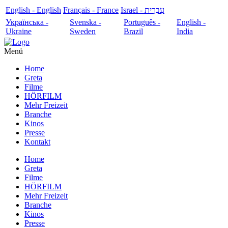
English - English
Français - France
עִבְרִית - Israel
Українська -
Svenska -
Português -
English -
Ukraine
Sweden
Brazil
India
Menü
Home
Greta
Filme
HÖRFILM
Mehr Freizeit
Branche
Kinos
Presse
Kontakt
Home
Greta
Filme
HÖRFILM
Mehr Freizeit
Branche
Kinos
Presse