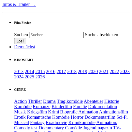
Infos & Trailer →
Film Finden
Suchen
Suche abschicken
Demnächst
KINOSTART
2013
2014
2015
2016
2017
2018
2019
2020
2021
2022
2023
2024
2025
2026
GENRE
Action
Thriller
Drama
Tragikomödie
Abenteuer
Historie
Komödie
Romanze
Kinderfilm
Familie
Dokumentation
Musik
Kriegsfilm
Krimi
Biografie
Animation
Animationsfilm
Erotik
Romantische Komödie
Horror
Dokumentarfilm
Sci-Fi
Musical
Fantasy
Roadmovie
Krimikomödie
Animation.
Comedy
test
Documentary
Comédie
Jugendmagazin
TV-