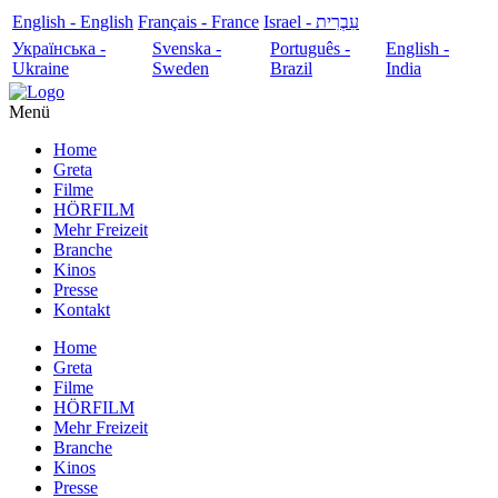
English - English
Français - France
עִבְרִית - Israel
Українська -
Svenska -
Português -
English -
Ukraine
Sweden
Brazil
India
Menü
Home
Greta
Filme
HÖRFILM
Mehr Freizeit
Branche
Kinos
Presse
Kontakt
Home
Greta
Filme
HÖRFILM
Mehr Freizeit
Branche
Kinos
Presse