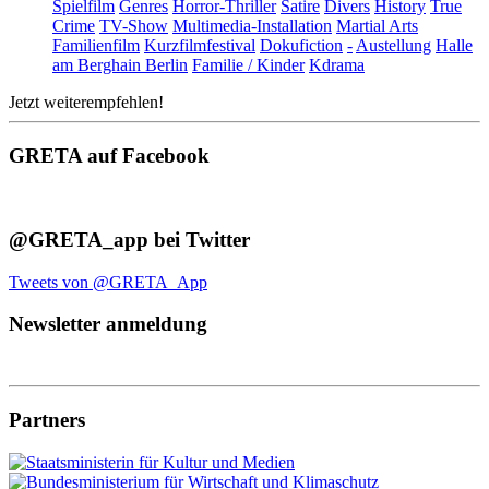
Spielfilm
Genres
Horror-Thriller
Satire
Divers
History
True
Crime
TV-Show
Multimedia-Installation
Martial Arts
Familienfilm
Kurzfilmfestival
Dokufiction
-
Austellung
Halle
am Berghain Berlin
Familie / Kinder
Kdrama
Jetzt weiterempfehlen!
GRETA auf Facebook
@GRETA_app bei Twitter
Tweets von @GRETA_App
Newsletter anmeldung
Partners