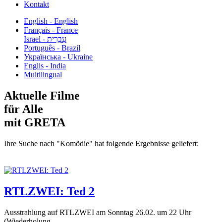
Kontakt
English - English
Français - France
עִבְרִית - Israel
Português - Brazil
Українська - Ukraine
Englis - India
Multilingual
Aktuelle Filme
für Alle
mit GRETA
Ihre Suche nach "Komödie" hat folgende Ergebnisse geliefert:
RTLZWEI: Ted 2
Ausstrahlung auf RTLZWEI am Sonntag 26.02. um 22 Uhr
(Wiederholung...