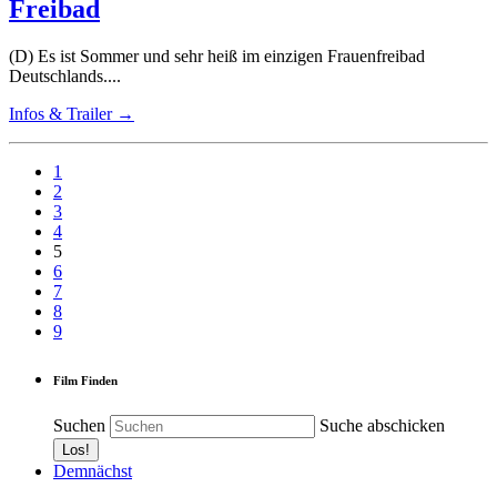
Freibad
(D) Es ist Sommer und sehr heiß im einzigen Frauenfreibad
Deutschlands....
Infos & Trailer →
1
2
3
4
5
6
7
8
9
Film Finden
Suchen
Suche abschicken
Demnächst