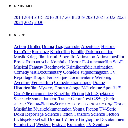
KINOSTART
2013
2014
2015
2016
2017
2018
2019
2020
2021
2022
2023
2024
2025
2026
GENRE
Action
Thriller
Drama
Tragikomödie
Abenteuer
Historie
Komödie
Romanze
Kinderfilm
Familie
Dokumentation
Musik
Kriegsfilm
Krimi
Biografie
Animation
Animationsfilm
Erotik
Romantische Komödie
Horror
Dokumentarfilm
Sci-Fi
Musical
Fantasy
Roadmovie
Krimikomödie
Animation.
Comedy
test
Documentary
Comédie
Jugendmagazin
TV-
Reportage
Biopic
Fantastique
Documentaire
Werbung
Aventure
Fernsehfilm
Comédie dramatique
Drame
Historienfilm
Mystery
Court métrage
Mélodrame
Spot
가족
Comédie documentée
Kurzfilm
Fiction
Licht-Spektakel
Spectacle son et lumière
Trailer
Genre
Test
G&S
g
Serie
קומדיה
Young-Fiction-Serie
דרמה קומית
קומדיית פעולה
Test c
Musikfilm
Musikdokumentation
Young Fiction
TV-Serie
Doku
Reportage
Science Fiction
Tanzfilm
Science-Fiction
Lichtspektakel
sdf
Drama TV-Serie
Biographie
Docutainment
Filmfestival
Western
Festival
Romantik
TV-Sendung