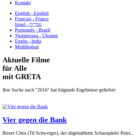
Kontakt
English - English
Français - France
עִבְרִית - Israel
Português - Brazil
Українська - Ukraine
Englis - India
Multilingual
Aktuelle Filme
für Alle
mit GRETA
Ihre Suche nach "2016" hat folgende Ergebnisse geliefert:
Vier gegen die Bank
Boxer Chris (Til Schweiger), der abgehalfterte Schauspieler Peter...