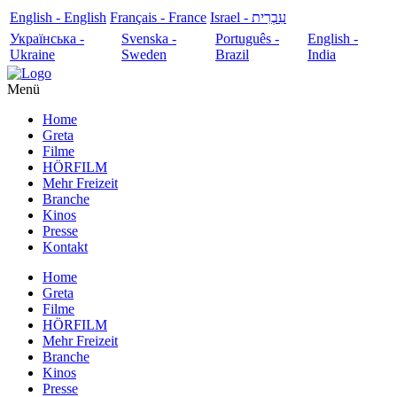
English - English
Français - France
עִבְרִית - Israel
Українська -
Svenska -
Português -
English -
Ukraine
Sweden
Brazil
India
Menü
Home
Greta
Filme
HÖRFILM
Mehr Freizeit
Branche
Kinos
Presse
Kontakt
Home
Greta
Filme
HÖRFILM
Mehr Freizeit
Branche
Kinos
Presse