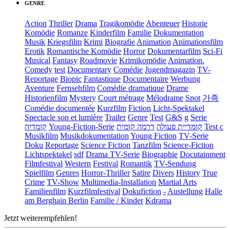
GENRE
Action
Thriller
Drama
Tragikomödie
Abenteuer
Historie
Komödie
Romanze
Kinderfilm
Familie
Dokumentation
Musik
Kriegsfilm
Krimi
Biografie
Animation
Animationsfilm
Erotik
Romantische Komödie
Horror
Dokumentarfilm
Sci-Fi
Musical
Fantasy
Roadmovie
Krimikomödie
Animation.
Comedy
test
Documentary
Comédie
Jugendmagazin
TV-
Reportage
Biopic
Fantastique
Documentaire
Werbung
Aventure
Fernsehfilm
Comédie dramatique
Drame
Historienfilm
Mystery
Court métrage
Mélodrame
Spot
가족
Comédie documentée
Kurzfilm
Fiction
Licht-Spektakel
Spectacle son et lumière
Trailer
Genre
Test
G&S
g
Serie
קומדיה
Young-Fiction-Serie
דרמה קומית
קומדיית פעולה
Test c
Musikfilm
Musikdokumentation
Young Fiction
TV-Serie
Doku
Reportage
Science Fiction
Tanzfilm
Science-Fiction
Lichtspektakel
sdf
Drama TV-Serie
Biographie
Docutainment
Filmfestival
Western
Festival
Romantik
TV-Sendung
Spielfilm
Genres
Horror-Thriller
Satire
Divers
History
True
Crime
TV-Show
Multimedia-Installation
Martial Arts
Familienfilm
Kurzfilmfestival
Dokufiction
-
Austellung
Halle
am Berghain Berlin
Familie / Kinder
Kdrama
Jetzt weiterempfehlen!