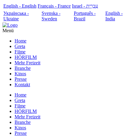
English - English
Français - France
עִבְרִית - Israel
Українська -
Svenska -
Português -
English -
Ukraine
Sweden
Brazil
India
Menü
Home
Greta
Filme
HÖRFILM
Mehr Freizeit
Branche
Kinos
Presse
Kontakt
Home
Greta
Filme
HÖRFILM
Mehr Freizeit
Branche
Kinos
Presse