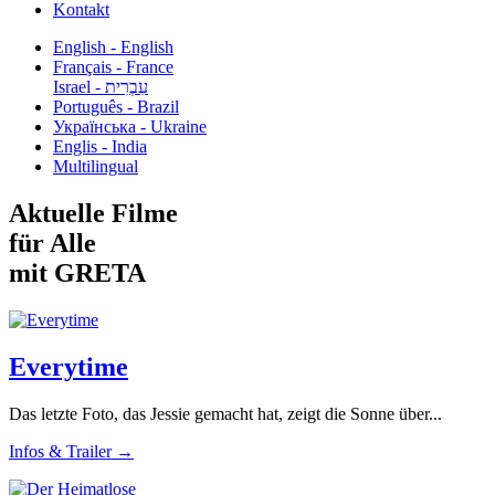
Kontakt
English - English
Français - France
עִבְרִית - Israel
Português - Brazil
Українська - Ukraine
Englis - India
Multilingual
Aktuelle Filme
für Alle
mit GRETA
Everytime
Das letzte Foto, das Jessie gemacht hat, zeigt die Sonne über...
Infos & Trailer →