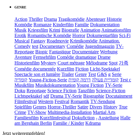
GENRE
Action
Thriller
Drama
Tragikomödie
Abenteuer
Historie
Komödie
Romanze
Kinderfilm
Familie
Dokumentation
Musik
Kriegsfilm
Krimi
Biografie
Animation
Animationsfilm
Erotik
Romantische Komödie
Horror
Dokumentarfilm
Sci-Fi
Musical
Fantasy
Roadmovie
Krimikomödie
Animation.
Comedy
test
Documentary
Comédie
Jugendmagazin
TV-
Reportage
Biopic
Fantastique
Documentaire
Werbung
Aventure
Fernsehfilm
Comédie dramatique
Drame
Historienfilm
Mystery
Court métrage
Mélodrame
Spot
가족
Comédie documentée
Kurzfilm
Fiction
Licht-Spektakel
Spectacle son et lumière
Trailer
Genre
Test
G&S
g
Serie
קומדיה
Young-Fiction-Serie
דרמה קומית
קומדיית פעולה
Test c
Musikfilm
Musikdokumentation
Young Fiction
TV-Serie
Doku
Reportage
Science Fiction
Tanzfilm
Science-Fiction
Lichtspektakel
sdf
Drama TV-Serie
Biographie
Docutainment
Filmfestival
Western
Festival
Romantik
TV-Sendung
Spielfilm
Genres
Horror-Thriller
Satire
Divers
History
True
Crime
TV-Show
Multimedia-Installation
Martial Arts
Familienfilm
Kurzfilmfestival
Dokufiction
-
Austellung
Halle
am Berghain Berlin
Familie / Kinder
Kdrama
Jetzt weiterempfehlen!