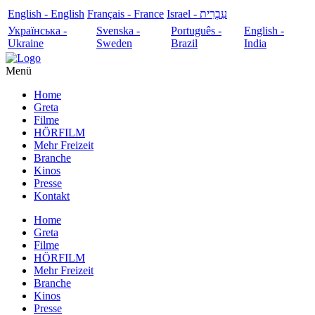
English - English
Français - France
עִבְרִית - Israel
Українська -
Svenska -
Português -
English -
Ukraine
Sweden
Brazil
India
Menü
Home
Greta
Filme
HÖRFILM
Mehr Freizeit
Branche
Kinos
Presse
Kontakt
Home
Greta
Filme
HÖRFILM
Mehr Freizeit
Branche
Kinos
Presse