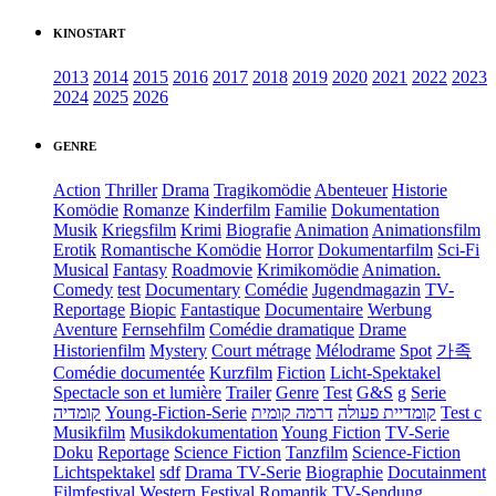
KINOSTART
2013
2014
2015
2016
2017
2018
2019
2020
2021
2022
2023
2024
2025
2026
GENRE
Action
Thriller
Drama
Tragikomödie
Abenteuer
Historie
Komödie
Romanze
Kinderfilm
Familie
Dokumentation
Musik
Kriegsfilm
Krimi
Biografie
Animation
Animationsfilm
Erotik
Romantische Komödie
Horror
Dokumentarfilm
Sci-Fi
Musical
Fantasy
Roadmovie
Krimikomödie
Animation.
Comedy
test
Documentary
Comédie
Jugendmagazin
TV-
Reportage
Biopic
Fantastique
Documentaire
Werbung
Aventure
Fernsehfilm
Comédie dramatique
Drame
Historienfilm
Mystery
Court métrage
Mélodrame
Spot
가족
Comédie documentée
Kurzfilm
Fiction
Licht-Spektakel
Spectacle son et lumière
Trailer
Genre
Test
G&S
g
Serie
קומדיה
Young-Fiction-Serie
דרמה קומית
קומדיית פעולה
Test c
Musikfilm
Musikdokumentation
Young Fiction
TV-Serie
Doku
Reportage
Science Fiction
Tanzfilm
Science-Fiction
Lichtspektakel
sdf
Drama TV-Serie
Biographie
Docutainment
Filmfestival
Western
Festival
Romantik
TV-Sendung