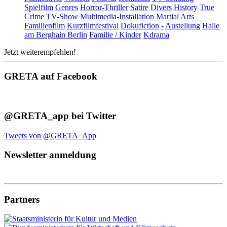
Spielfilm
Genres
Horror-Thriller
Satire
Divers
History
True
Crime
TV-Show
Multimedia-Installation
Martial Arts
Familienfilm
Kurzfilmfestival
Dokufiction
-
Austellung
Halle
am Berghain Berlin
Familie / Kinder
Kdrama
Jetzt weiterempfehlen!
GRETA auf Facebook
@GRETA_app bei Twitter
Tweets von @GRETA_App
Newsletter anmeldung
Partners