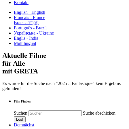
Kontakt
English - English
Français - France
עִבְרִית - Israel
Português - Brazil
Українська - Ukraine
Englis - India
Multilingual
Aktuelle Filme
für Alle
mit GRETA
Es wurde für die Suche nach "2025 :: Fantastique" kein Ergebnis
gefunden!
Film Finden
Suchen
Suche abschicken
Demnächst