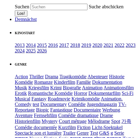
Suchen
Suche abschicken
Demnächst
KINOSTART
2013
2014
2015
2016
2017
2018
2019
2020
2021
2022
2023
2024
2025
2026
GENRE
Action
Thriller
Drama
Tragikomödie
Abenteuer
Historie
Komödie
Romanze
Kinderfilm
Familie
Dokumentation
Musik
Kriegsfilm
Krimi
Biografie
Animation
Animationsfilm
Erotik
Romantische Komödie
Horror
Dokumentarfilm
Sci-Fi
Musical
Fantasy
Roadmovie
Krimikomödie
Animation.
Comedy
test
Documentary
Comédie
Jugendmagazin
TV-
Reportage
Biopic
Fantastique
Documentaire
Werbung
Aventure
Fernsehfilm
Comédie dramatique
Drame
Historienfilm
Mystery
Court métrage
Mélodrame
Spot
가족
Comédie documentée
Kurzfilm
Fiction
Licht-Spektakel
Spectacle son et lumière
Trailer
Genre
Test
G&S
g
Serie