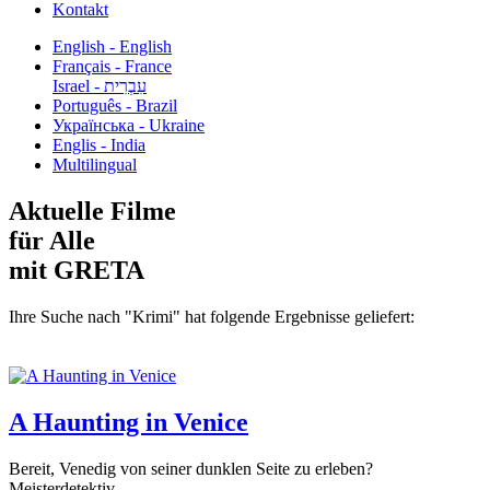
Kontakt
English - English
Français - France
עִבְרִית - Israel
Português - Brazil
Українська - Ukraine
Englis - India
Multilingual
Aktuelle Filme
für Alle
mit GRETA
Ihre Suche nach "Krimi" hat folgende Ergebnisse geliefert:
A Haunting in Venice
Bereit, Venedig von seiner dunklen Seite zu erleben?
Meisterdetektiv...