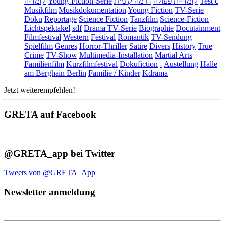
קומדיה
Young-Fiction-Serie
דרמה קומית
קומדיית פעולה
Test c
Musikfilm
Musikdokumentation
Young Fiction
TV-Serie
Doku
Reportage
Science Fiction
Tanzfilm
Science-Fiction
Lichtspektakel
sdf
Drama TV-Serie
Biographie
Docutainment
Filmfestival
Western
Festival
Romantik
TV-Sendung
Spielfilm
Genres
Horror-Thriller
Satire
Divers
History
True
Crime
TV-Show
Multimedia-Installation
Martial Arts
Familienfilm
Kurzfilmfestival
Dokufiction
-
Austellung
Halle
am Berghain Berlin
Familie / Kinder
Kdrama
Jetzt weiterempfehlen!
GRETA auf Facebook
@GRETA_app bei Twitter
Tweets von @GRETA_App
Newsletter anmeldung