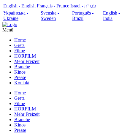
English - English
Français - France
עִבְרִית - Israel
Українська -
Svenska -
Português -
English -
Ukraine
Sweden
Brazil
India
Menü
Home
Greta
Filme
HÖRFILM
Mehr Freizeit
Branche
Kinos
Presse
Kontakt
Home
Greta
Filme
HÖRFILM
Mehr Freizeit
Branche
Kinos
Presse