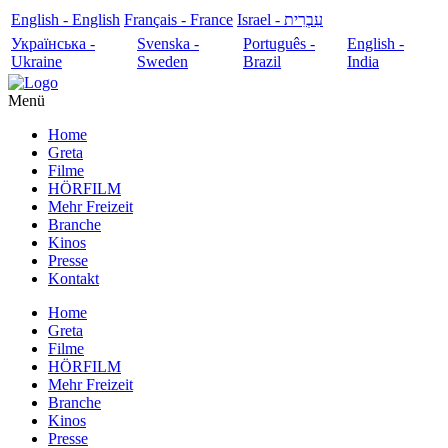
English - English
Français - France
עִבְרִית - Israel
Українська -
Svenska -
Português -
English -
Ukraine
Sweden
Brazil
India
Menü
Home
Greta
Filme
HÖRFILM
Mehr Freizeit
Branche
Kinos
Presse
Kontakt
Home
Greta
Filme
HÖRFILM
Mehr Freizeit
Branche
Kinos
Presse