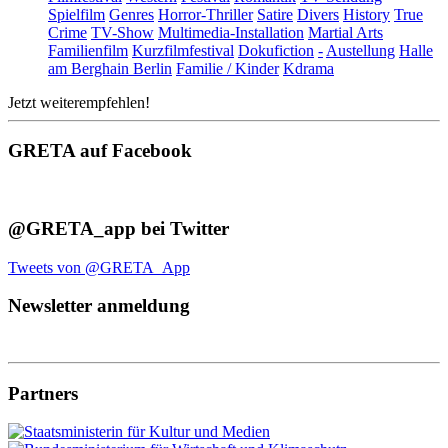
Spielfilm
Genres
Horror-Thriller
Satire
Divers
History
True
Crime
TV-Show
Multimedia-Installation
Martial Arts
Familienfilm
Kurzfilmfestival
Dokufiction
-
Austellung
Halle
am Berghain Berlin
Familie / Kinder
Kdrama
Jetzt weiterempfehlen!
GRETA auf Facebook
@GRETA_app bei Twitter
Tweets von @GRETA_App
Newsletter anmeldung
Partners