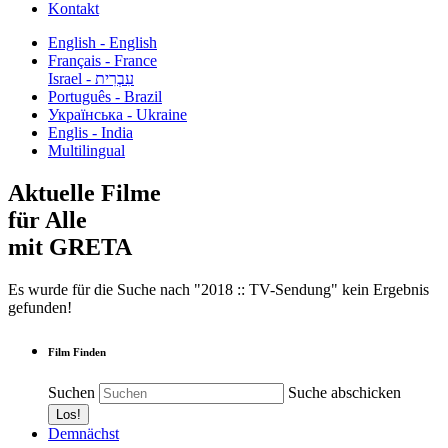
Kontakt
English - English
Français - France
עִבְרִית - Israel
Português - Brazil
Українська - Ukraine
Englis - India
Multilingual
Aktuelle Filme
für Alle
mit GRETA
Es wurde für die Suche nach "2018 :: TV-Sendung" kein Ergebnis
gefunden!
Film Finden
Suchen
Suche abschicken
Demnächst