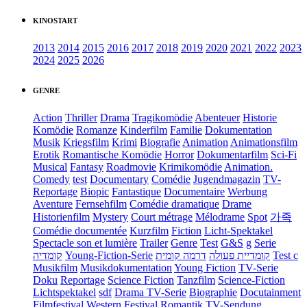
KINOSTART
2013
2014
2015
2016
2017
2018
2019
2020
2021
2022
2023
2024
2025
2026
GENRE
Action
Thriller
Drama
Tragikomödie
Abenteuer
Historie
Komödie
Romanze
Kinderfilm
Familie
Dokumentation
Musik
Kriegsfilm
Krimi
Biografie
Animation
Animationsfilm
Erotik
Romantische Komödie
Horror
Dokumentarfilm
Sci-Fi
Musical
Fantasy
Roadmovie
Krimikomödie
Animation.
Comedy
test
Documentary
Comédie
Jugendmagazin
TV-
Reportage
Biopic
Fantastique
Documentaire
Werbung
Aventure
Fernsehfilm
Comédie dramatique
Drame
Historienfilm
Mystery
Court métrage
Mélodrame
Spot
가족
Comédie documentée
Kurzfilm
Fiction
Licht-Spektakel
Spectacle son et lumière
Trailer
Genre
Test
G&S
g
Serie
קומדיה
Young-Fiction-Serie
דרמה קומית
קומדיית פעולה
Test c
Musikfilm
Musikdokumentation
Young Fiction
TV-Serie
Doku
Reportage
Science Fiction
Tanzfilm
Science-Fiction
Lichtspektakel
sdf
Drama TV-Serie
Biographie
Docutainment
Filmfestival
Western
Festival
Romantik
TV-Sendung