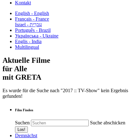
Kontakt
English - English
Français - France
עִבְרִית - Israel
Português - Brazil
Українська - Ukraine
Englis - India
Multilingual
Aktuelle Filme
für Alle
mit GRETA
Es wurde für die Suche nach "2017 :: TV-Show" kein Ergebnis
gefunden!
Film Finden
Suchen
Suche abschicken
Demnächst