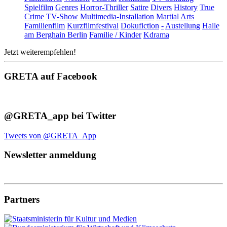
Spielfilm
Genres
Horror-Thriller
Satire
Divers
History
True
Crime
TV-Show
Multimedia-Installation
Martial Arts
Familienfilm
Kurzfilmfestival
Dokufiction
-
Austellung
Halle
am Berghain Berlin
Familie / Kinder
Kdrama
Jetzt weiterempfehlen!
GRETA auf Facebook
@GRETA_app bei Twitter
Tweets von @GRETA_App
Newsletter anmeldung
Partners