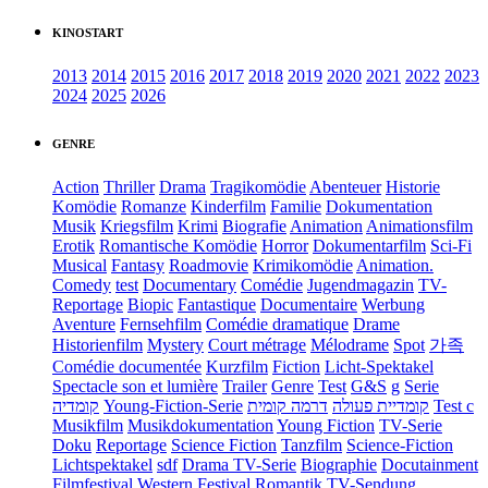
KINOSTART
2013
2014
2015
2016
2017
2018
2019
2020
2021
2022
2023
2024
2025
2026
GENRE
Action
Thriller
Drama
Tragikomödie
Abenteuer
Historie
Komödie
Romanze
Kinderfilm
Familie
Dokumentation
Musik
Kriegsfilm
Krimi
Biografie
Animation
Animationsfilm
Erotik
Romantische Komödie
Horror
Dokumentarfilm
Sci-Fi
Musical
Fantasy
Roadmovie
Krimikomödie
Animation.
Comedy
test
Documentary
Comédie
Jugendmagazin
TV-
Reportage
Biopic
Fantastique
Documentaire
Werbung
Aventure
Fernsehfilm
Comédie dramatique
Drame
Historienfilm
Mystery
Court métrage
Mélodrame
Spot
가족
Comédie documentée
Kurzfilm
Fiction
Licht-Spektakel
Spectacle son et lumière
Trailer
Genre
Test
G&S
g
Serie
קומדיה
Young-Fiction-Serie
דרמה קומית
קומדיית פעולה
Test c
Musikfilm
Musikdokumentation
Young Fiction
TV-Serie
Doku
Reportage
Science Fiction
Tanzfilm
Science-Fiction
Lichtspektakel
sdf
Drama TV-Serie
Biographie
Docutainment
Filmfestival
Western
Festival
Romantik
TV-Sendung