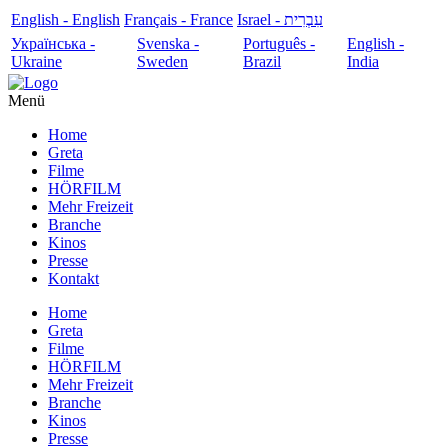
English - English
Français - France
עִבְרִית - Israel
Українська -
Svenska -
Português -
English -
Ukraine
Sweden
Brazil
India
Menü
Home
Greta
Filme
HÖRFILM
Mehr Freizeit
Branche
Kinos
Presse
Kontakt
Home
Greta
Filme
HÖRFILM
Mehr Freizeit
Branche
Kinos
Presse