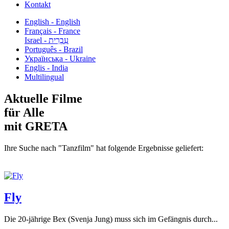
Kontakt
English - English
Français - France
עִבְרִית - Israel
Português - Brazil
Українська - Ukraine
Englis - India
Multilingual
Aktuelle Filme
für Alle
mit GRETA
Ihre Suche nach "Tanzfilm" hat folgende Ergebnisse geliefert:
Fly
Die 20-jährige Bex (Svenja Jung) muss sich im Gefängnis durch...