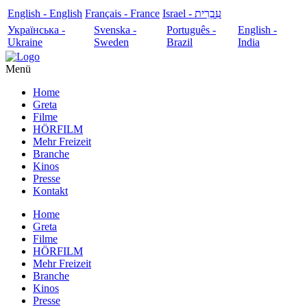
English - English
Français - France
עִבְרִית - Israel
Українська -
Svenska -
Português -
English -
Ukraine
Sweden
Brazil
India
Menü
Home
Greta
Filme
HÖRFILM
Mehr Freizeit
Branche
Kinos
Presse
Kontakt
Home
Greta
Filme
HÖRFILM
Mehr Freizeit
Branche
Kinos
Presse