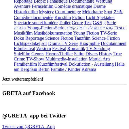
Reportage
Biopic
Fantastique
Documentaire
Werbung
Aventure
Fernsehfilm
Comédie dramatique
Drame
Historienfilm
Mystery
Court métrage
Mélodrame
Spot
가족
Comédie documentée
Kurzfilm
Fiction
Licht-Spektakel
Spectacle son et lumière
Trailer
Genre
Test
G&S
g
Serie
קומדיה
Young-Fiction-Serie
דרמה קומית
קומדיית פעולה
Test c
Musikfilm
Musikdokumentation
Young Fiction
TV-Serie
Doku
Reportage
Science Fiction
Tanzfilm
Science-Fiction
Lichtspektakel
sdf
Drama TV-Serie
Biographie
Docutainment
Filmfestival
Western
Festival
Romantik
TV-Sendung
Spielfilm
Genres
Horror-Thriller
Satire
Divers
History
True
Crime
TV-Show
Multimedia-Installation
Martial Arts
Familienfilm
Kurzfilmfestival
Dokufiction
-
Austellung
Halle
am Berghain Berlin
Familie / Kinder
Kdrama
Jetzt weiterempfehlen!
GRETA auf Facebook
@GRETA_app bei Twitter
Tweets von @GRETA_App