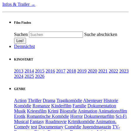
Infos & Trailer →
Film Finden
Suchen
Suche abschicken
Demnächst
KINOSTART
2013
2014
2015
2016
2017
2018
2019
2020
2021
2022
2023
2024
2025
2026
GENRE
Action
Thriller
Drama
Tragikomödie
Abenteuer
Historie
Komödie
Romanze
Kinderfilm
Familie
Dokumentation
Musik
Kriegsfilm
Krimi
Biografie
Animation
Animationsfilm
Erotik
Romantische Komödie
Horror
Dokumentarfilm
Sci-Fi
Musical
Fantasy
Roadmovie
Krimikomödie
Animation.
Comedy
test
Documentary
Comédie
Jugendmagazin
TV-