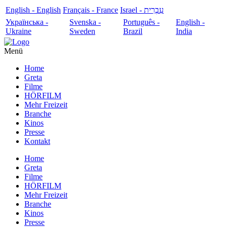
English - English
Français - France
עִבְרִית - Israel
Українська -
Svenska -
Português -
English -
Ukraine
Sweden
Brazil
India
Menü
Home
Greta
Filme
HÖRFILM
Mehr Freizeit
Branche
Kinos
Presse
Kontakt
Home
Greta
Filme
HÖRFILM
Mehr Freizeit
Branche
Kinos
Presse