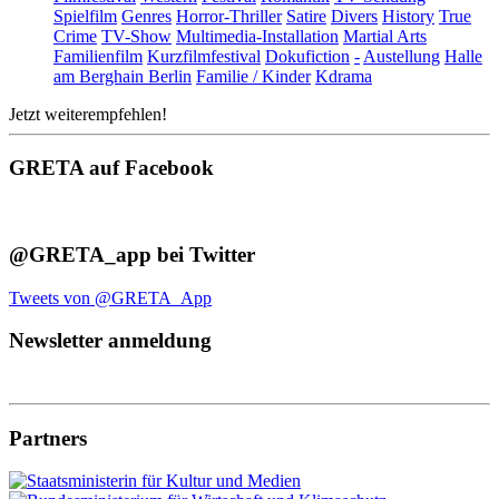
Spielfilm
Genres
Horror-Thriller
Satire
Divers
History
True
Crime
TV-Show
Multimedia-Installation
Martial Arts
Familienfilm
Kurzfilmfestival
Dokufiction
-
Austellung
Halle
am Berghain Berlin
Familie / Kinder
Kdrama
Jetzt weiterempfehlen!
GRETA auf Facebook
@GRETA_app bei Twitter
Tweets von @GRETA_App
Newsletter anmeldung
Partners