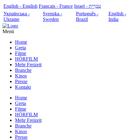
English - English
Français - France
עִבְרִית - Israel
Українська -
Svenska -
Português -
English -
Ukraine
Sweden
Brazil
India
Menü
Home
Greta
Filme
HÖRFILM
Mehr Freizeit
Branche
Kinos
Presse
Kontakt
Home
Greta
Filme
HÖRFILM
Mehr Freizeit
Branche
Kinos
Presse