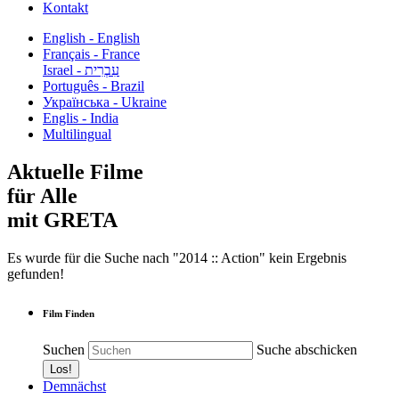
Kontakt
English - English
Français - France
עִבְרִית - Israel
Português - Brazil
Українська - Ukraine
Englis - India
Multilingual
Aktuelle Filme
für Alle
mit GRETA
Es wurde für die Suche nach "2014 :: Action" kein Ergebnis
gefunden!
Film Finden
Suchen
Suche abschicken
Demnächst