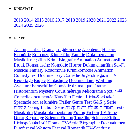
KINOSTART
2013
2014
2015
2016
2017
2018
2019
2020
2021
2022
2023
2024
2025
2026
GENRE
Action
Thriller
Drama
Tragikomödie
Abenteuer
Historie
Komödie
Romanze
Kinderfilm
Familie
Dokumentation
Musik
Kriegsfilm
Krimi
Biografie
Animation
Animationsfilm
Erotik
Romantische Komödie
Horror
Dokumentarfilm
Sci-Fi
Musical
Fantasy
Roadmovie
Krimikomödie
Animation.
Comedy
test
Documentary
Comédie
Jugendmagazin
TV-
Reportage
Biopic
Fantastique
Documentaire
Werbung
Aventure
Fernsehfilm
Comédie dramatique
Drame
Historienfilm
Mystery
Court métrage
Mélodrame
Spot
가족
Comédie documentée
Kurzfilm
Fiction
Licht-Spektakel
Spectacle son et lumière
Trailer
Genre
Test
G&S
g
Serie
קומדיה
Young-Fiction-Serie
דרמה קומית
קומדיית פעולה
Test c
Musikfilm
Musikdokumentation
Young Fiction
TV-Serie
Doku
Reportage
Science Fiction
Tanzfilm
Science-Fiction
Lichtspektakel
sdf
Drama TV-Serie
Biographie
Docutainment
Filmfestival
Western
Festival
Romantik
TV-Sendung