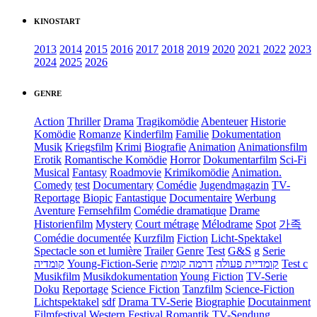
KINOSTART
2013
2014
2015
2016
2017
2018
2019
2020
2021
2022
2023
2024
2025
2026
GENRE
Action
Thriller
Drama
Tragikomödie
Abenteuer
Historie
Komödie
Romanze
Kinderfilm
Familie
Dokumentation
Musik
Kriegsfilm
Krimi
Biografie
Animation
Animationsfilm
Erotik
Romantische Komödie
Horror
Dokumentarfilm
Sci-Fi
Musical
Fantasy
Roadmovie
Krimikomödie
Animation.
Comedy
test
Documentary
Comédie
Jugendmagazin
TV-
Reportage
Biopic
Fantastique
Documentaire
Werbung
Aventure
Fernsehfilm
Comédie dramatique
Drame
Historienfilm
Mystery
Court métrage
Mélodrame
Spot
가족
Comédie documentée
Kurzfilm
Fiction
Licht-Spektakel
Spectacle son et lumière
Trailer
Genre
Test
G&S
g
Serie
קומדיה
Young-Fiction-Serie
דרמה קומית
קומדיית פעולה
Test c
Musikfilm
Musikdokumentation
Young Fiction
TV-Serie
Doku
Reportage
Science Fiction
Tanzfilm
Science-Fiction
Lichtspektakel
sdf
Drama TV-Serie
Biographie
Docutainment
Filmfestival
Western
Festival
Romantik
TV-Sendung