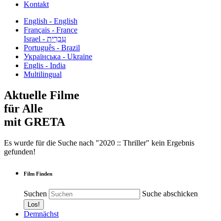
Kontakt
English - English
Français - France
עִבְרִית - Israel
Português - Brazil
Українська - Ukraine
Englis - India
Multilingual
Aktuelle Filme
für Alle
mit GRETA
Es wurde für die Suche nach "2020 :: Thriller" kein Ergebnis
gefunden!
Film Finden
Suchen
Suche abschicken
Demnächst