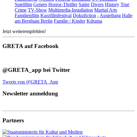
Spielfilm
Genres
Horror-Thriller
Satire
Divers
History
True
Crime
TV-Show
Multimedia-Installation
Martial Arts
Familienfilm
Kurzfilmfestival
Dokufiction
-
Austellung
Halle
am Berghain Berlin
Familie / Kinder
Kdrama
Jetzt weiterempfehlen!
GRETA auf Facebook
@GRETA_app bei Twitter
Tweets von @GRETA_App
Newsletter anmeldung
Partners