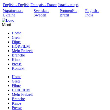
English - English
Français - France
עִבְרִית - Israel
Українська -
Svenska -
Português -
English -
Ukraine
Sweden
Brazil
India
Menü
Home
Greta
Filme
HÖRFILM
Mehr Freizeit
Branche
Kinos
Presse
Kontakt
Home
Greta
Filme
HÖRFILM
Mehr Freizeit
Branche
Kinos
Presse