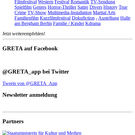
Filmfestival
Western
Festival
Romantik
TV-Sendung
Spielfilm
Genres
Horror-Thriller
Satire
Divers
History
True
Crime
TV-Show
Multimedia-Installation
Martial Arts
Familienfilm
Kurzfilmfestival
Dokufiction
-
Austellung
Halle
am Berghain Berlin
Familie / Kinder
Kdrama
Jetzt weiterempfehlen!
GRETA auf Facebook
@GRETA_app bei Twitter
Tweets von @GRETA_App
Newsletter anmeldung
Partners