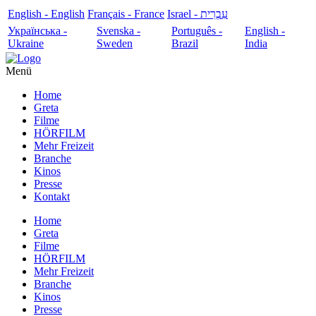
English - English
Français - France
עִבְרִית - Israel
Українська -
Svenska -
Português -
English -
Ukraine
Sweden
Brazil
India
Menü
Home
Greta
Filme
HÖRFILM
Mehr Freizeit
Branche
Kinos
Presse
Kontakt
Home
Greta
Filme
HÖRFILM
Mehr Freizeit
Branche
Kinos
Presse