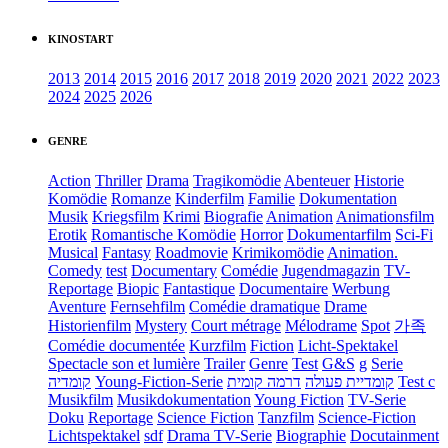
KINOSTART
2013
2014
2015
2016
2017
2018
2019
2020
2021
2022
2023
2024
2025
2026
GENRE
Action
Thriller
Drama
Tragikomödie
Abenteuer
Historie
Komödie
Romanze
Kinderfilm
Familie
Dokumentation
Musik
Kriegsfilm
Krimi
Biografie
Animation
Animationsfilm
Erotik
Romantische Komödie
Horror
Dokumentarfilm
Sci-Fi
Musical
Fantasy
Roadmovie
Krimikomödie
Animation.
Comedy
test
Documentary
Comédie
Jugendmagazin
TV-
Reportage
Biopic
Fantastique
Documentaire
Werbung
Aventure
Fernsehfilm
Comédie dramatique
Drame
Historienfilm
Mystery
Court métrage
Mélodrame
Spot
가족
Comédie documentée
Kurzfilm
Fiction
Licht-Spektakel
Spectacle son et lumière
Trailer
Genre
Test
G&S
g
Serie
קומדיה
Young-Fiction-Serie
דרמה קומית
קומדיית פעולה
Test c
Musikfilm
Musikdokumentation
Young Fiction
TV-Serie
Doku
Reportage
Science Fiction
Tanzfilm
Science-Fiction
Lichtspektakel
sdf
Drama TV-Serie
Biographie
Docutainment